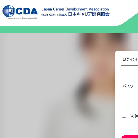
ログインI
パスワー
次