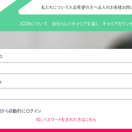
私たちについて
入会希望の方へ
法人のお客様
お問
JCDAについて
自分らしいキャリアを描く
キャリアカウン
JCDAのビジョン
入会のご案内
支部のご紹介
研修情報（お知らせ）
理事長から
会員向けサポ
支部・地区一
更新講習
D
協会概要
研究会・啓発交流会とは
講習スケジュール
協会の歩み
研究会・啓発
研修申込サイト（
（更新講習・スキルアップ）
のIDをお持
情報公開
社会貢献
会費について
CDA資格更
ご利用規約
お申込方法
ド
イベント
調査・研究
定款・細則等各種規定
支部長・地区長一覧
CDA会員 
研究会・啓発
ピアトレーニング
ピアトレーニ
事様向け）
オープンバッジについて
実践の場
賠償保険金
回から自動的にログイン
指導者を目指すための研修
よくある質問
会報誌バックナンバー
オンラインラ
ID、パスワードを忘れた方はこちら