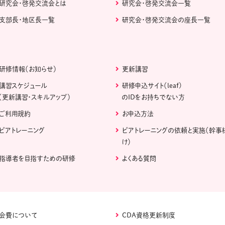
研究会・啓発交流会とは
研究会・啓発交流会一覧
支部長・地区長一覧
研究会・啓発交流会の座長一覧
研修情報（お知らせ）
更新講習
講習スケジュール
研修申込サイト（leaf)
（更新講習・スキルアップ）
のIDをお持ちでない方
ご利用規約
お申込方法
ピアトレーニング
ピアトレーニングの依頼と実施（幹事
け）
指導者を目指すための研修
よくある質問
会費について
CDA資格更新制度