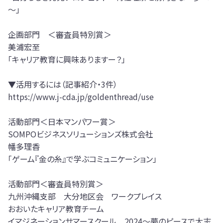
～」
企画部門 ＜審査員特別賞＞
美浦宏至
「キャリア教育に興味ありますー？」
▼活用するには（記事紹介・3件）
https://www.j-cda.jp/goldenthread/use
活動部門＜日本マンパワー賞＞
SOMPOビジネスソリューションズ株式会社
幡多理香
「ゲーム『金の糸』で学ぶコミュニケーション」
活動部門＜審査員特別賞＞
九州沖縄支部 大分地区会 ワークプレイス
おおいたキャリア教育チーム
イマジネーションサマースクール 2024～夢のピースで大志