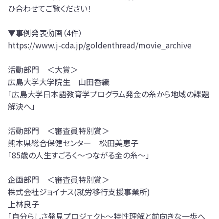
ひ合わせてご覧ください！
▼事例発表動画（4件）
https://www.j-cda.jp/goldenthread/movie_archive
活動部門 ＜大賞＞
広島大学大学院生 山田香織
「広島大学日本語教育学プログラム発金の糸から地域の課題
解決へ」
活動部門 ＜審査員特別賞＞
熊本県総合保健センター 松田美恵子
「85歳の人生すごろく～つながる金の糸～」
企画部門 ＜審査員特別賞＞
株式会社ジョイナス(就労移行支援事業所)
上林良子
「自分らしさ発見プロジェクト～特性理解と前向きな一歩へ