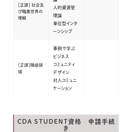
［正課］ 社会及
人的資源管
び職業世界の
理論
理解
単位型インタ
ーンシップ
事例で学ぶ
ビジネス
コミュニティ
［正課］隣接領
域
デザイン
対人コミュニ
ケーション
CDA STUDENT資格 申請手続
き