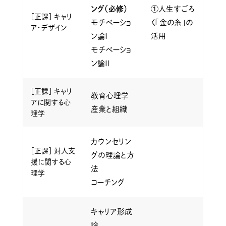
ング（必修）
①人生すごろ
［正課］ キャリ
モチベーショ
く「金の糸」の
ア・デザイン
ン論Ⅰ
活用
モチベーショ
ン論Ⅱ
［正課］ キャリ
教育心理学
アに関する心
産業と組織
理学
カウンセリン
［正課］ 対人支
グの理論と方
援に関する心
法
理学
コーチング
キャリア形成
論