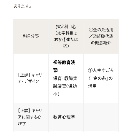
あります。
指定科目名
①金の糸活用
（太字科目は
科目分野
／②経験代謝
右記①または
の概念紹介
②）
初等教育演
習Ⅰ
①人生すごろ
［正課］ キャリ
保育･教職実
く「金の糸」の
ア・デザイン
践演習(保幼
活用
小）
［正課］ キャリ
教育心理学
アに関する心
理学