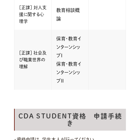
［正課］ 対人支
教育相談概
援に関する心
論
理学
保育・教育イ
ンターンシッ
［正課］ 社会及
プⅠ
び職業世界の
保育・教育イ
理解
ンターンシッ
プⅡ
CDA STUDENT資格 申請手続
き
・資格申請は、学生本人が行ってください。