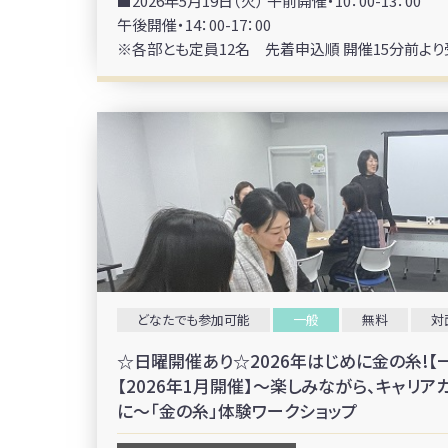
■2026年5月19日（火） 午前開催・10：00-13：00
午後開催・14：00-17：00
※各部とも定員12名 先着申込順 開催15分前よ
どなたでも参加可能
一般
無料
対
☆日曜開催あり☆2026年はじめに金の糸!【
【2026年1月開催】～楽しみながら、キャリ
に～「金の糸」体験ワークショップ