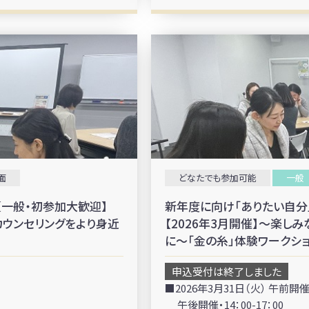
面
どなたでも参加可能
一般
【一般・初参加大歓迎】
新年度に向け「ありたい自分
アカウンセリングをより身近
【2026年3月開催】～楽し
に～「金の糸」体験ワークシ
申込受付は終了しました
■2026年3月31日（火） 午前開催・1
午後開催・14：00-17：00