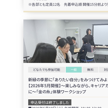
※各部とも定員12名 先着申込順 開催15分前よ
どなたでも参加可能
一般
無料
対
新緑の季節に「ありたい自分」をみつけてみよ
【2026年5月開催】～楽しみながら、キャリ
に～「金の糸」体験ワークショップ
申込受付は終了しました