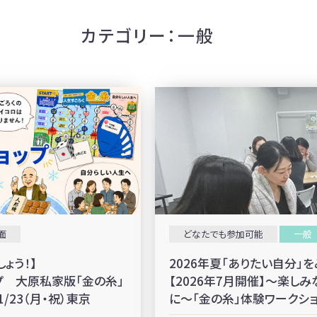
カテゴリー：一般
面
どなたでも参加可能
一般
ょう！】
2026年夏「ありたい自分」
プ 大原私家版「金の糸」
【2026年7月開催】～楽し
1/23（月・祝）東京
に～「金の糸」体験ワークシ