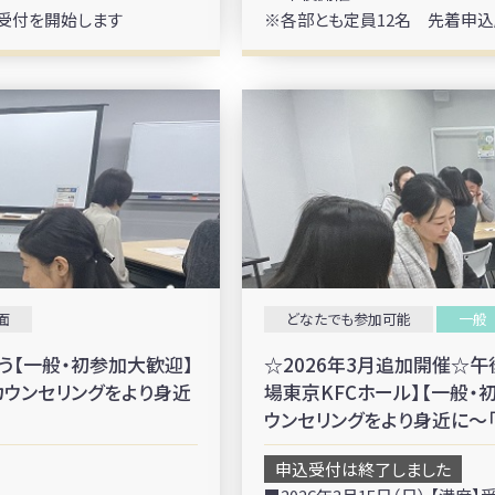
り受付を開始します
※各部とも定員12名 先着申込
面
どなたでも参加可能
一般
う【一般・初参加大歓迎】
☆2026年3月追加開催☆午後開
アカウンセリングをより身近
場東京KFCホール】【一般・
ウンセリングをより身近に～
申込受付は終了しました