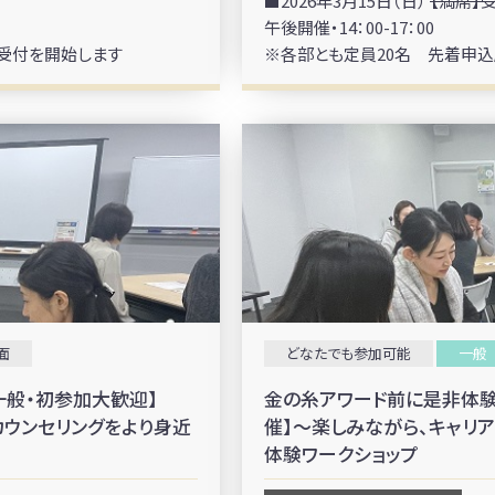
■2026年3月15日（日）
【満席】受
午後開催・14：00-17：00
り受付を開始します
※各部とも定員20名 先着申込
面
どなたでも参加可能
一般
一般・初参加大歓迎】
金の糸アワード前に是非体験を
アカウンセリングをより身近
催】～楽しみながら、キャリ
体験ワークショップ