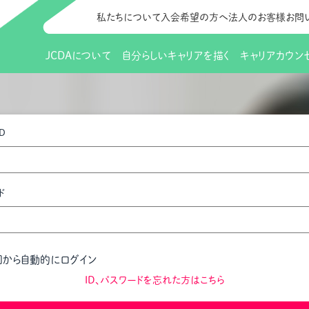
私たちについて
入会希望の方へ
法人のお客様
お問
JCDAについて
自分らしいキャリアを描く
キャリアカウン
JCDAのビジョン
入会のご案内
支部のご紹介
研修情報（お知らせ）
理事長から
会員向けサポ
支部・地区一
更新講習
D
協会概要
研究会・啓発交流会とは
講習スケジュール
協会の歩み
研究会・啓発
研修申込サイト（
（更新講習・スキルアップ）
のIDをお持
情報公開
社会貢献
会費について
CDA資格更
ご利用規約
お申込方法
ド
イベント
調査・研究
定款・細則等各種規定
支部長・地区長一覧
CDA会員 
研究会・啓発
ピアトレーニング
ピアトレーニ
事様向け）
オープンバッジについて
実践の場
賠償保険金
回から自動的にログイン
指導者を目指すための研修
よくある質問
会報誌バックナンバー
オンラインラ
ID、パスワードを忘れた方はこちら