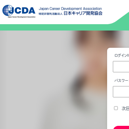
ログインI
パスワー
次