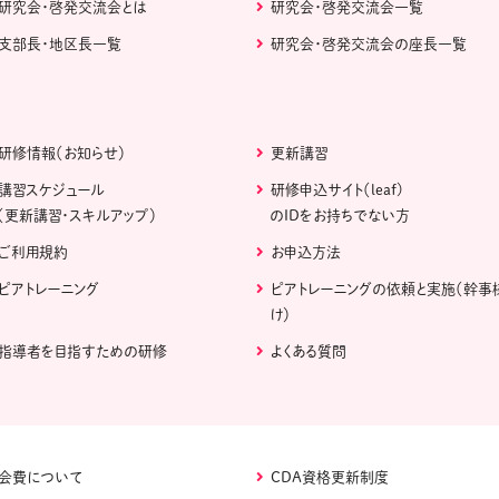
研究会・啓発交流会とは
研究会・啓発交流会一覧
支部長・地区長一覧
研究会・啓発交流会の座長一覧
研修情報（お知らせ）
更新講習
講習スケジュール
研修申込サイト（leaf)
（更新講習・スキルアップ）
のIDをお持ちでない方
ご利用規約
お申込方法
ピアトレーニング
ピアトレーニングの依頼と実施（幹事
け）
指導者を目指すための研修
よくある質問
会費について
CDA資格更新制度