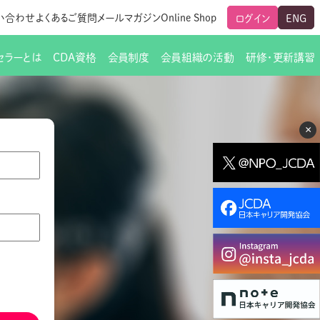
い合わせ
よくあるご質問
メールマガジン
Online Shop
ログイン
ENG
セラーとは
CDA資格
会員制度
会員組織の活動
研修・更新講習
のご挨拶
ート
覧
グローバルな交流
メールマガジン（ＣＤＡ友の会）
支部からのお知らせ
スキルアップ研修
×
交流会一覧
leaf)
活動内容
啓発交流会からのお知らせ
キャリア研修
ちでない方
教材販売
新制度
CDA資格更新ポイント一覧表
「研修申込サイト Leaf」はこちら
人生すごろく金の糸
名刺表記
交流会の座長一覧
各種申請書類
研究会・啓発交流会の活動報告
ングの依頼と実施（幹
必要書類ダウンロード（ピアトレ）
制度
法人会員企業
スーパービジョン
イブラリー