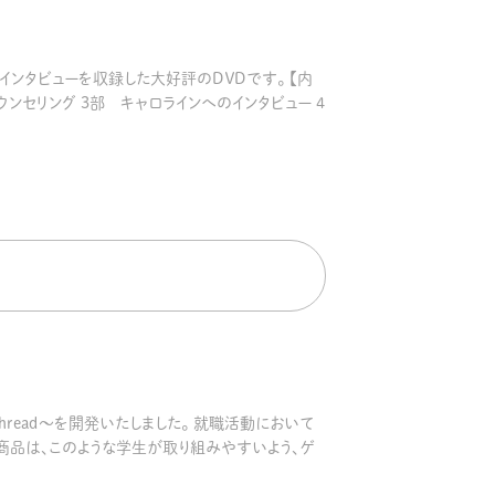
ール配信サービス
CDA STUDENT
インタビューを収録した大好評のＤＶＤです。 【内
ンセリング 3部 キャロラインへのインタビュー 4
ザー紹介
JCDA認定スーパーバイザー紹介
thread～を開発いたしました。 就職活動において
本商品は、このような学生が取り組みやすいよう、ゲ