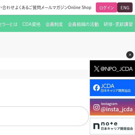
い合わせ
よくあるご質問
メールマガジン
Online Shop
ログイン
ENG
セラーとは
CDA資格
会員制度
会員組織の活動
研修・更新講習
のご挨拶
ート
覧
グローバルな交流
メールマガジン（ＣＤＡ友の会）
支部からのお知らせ
スキルアップ研修
×
交流会一覧
leaf)
活動内容
啓発交流会からのお知らせ
キャリア研修
ちでない方
教材販売
新制度
CDA資格更新ポイント一覧表
「研修申込サイト Leaf」はこちら
人生すごろく金の糸
名刺表記
交流会の座長一覧
各種申請書類
研究会・啓発交流会の活動報告
ングの依頼と実施（幹
必要書類ダウンロード（ピアトレ）
制度
法人会員企業
スーパービジョン
イブラリー