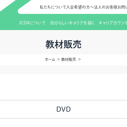
私たちについて
入会希望の方へ
法人のお客様
お問
JCDAについて
自分らしいキャリアを描く
キャリアカウン
JCDAのビジョン
入会のご案内
支部のご紹介
研修情報（お知らせ）
理事長から
会員向けサポ
支部・地区一
更新講習
教材販売
協会概要
研究会・啓発交流会とは
講習スケジュール
協会の歩み
研究会・啓発
研修申込サイト（
ホーム
教材販売
（更新講習・スキルアップ）
のIDをお持
情報公開
社会貢献
会費について
CDA資格更
ご利用規約
お申込方法
イベント
調査・研究
定款・細則等各種規定
支部長・地区長一覧
CDA会員 
研究会・啓発
ピアトレーニング
ピアトレーニ
事様向け）
オープンバッジについて
実践の場
賠償保険金
DVD
指導者を目指すための研修
よくある質問
会報誌バックナンバー
オンラインラ