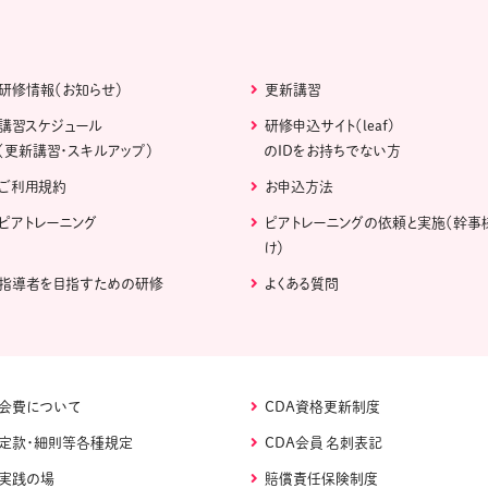
研修情報（お知らせ）
更新講習
講習スケジュール
研修申込サイト（leaf)
（更新講習・スキルアップ）
のIDをお持ちでない方
ご利用規約
お申込方法
ピアトレーニング
ピアトレーニングの依頼と実施（幹事
け）
指導者を目指すための研修
よくある質問
会費について
CDA資格更新制度
定款・細則等各種規定
CDA会員 名刺表記
実践の場
賠償責任保険制度