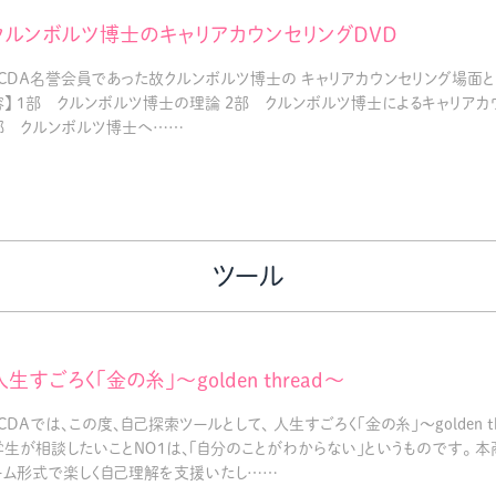
教材販売
キャリア支援サービス
募集・案内メ
クルンボルツ博士のキャリアカウンセリングDVD
ＪＣＤＡ名誉会員であった故クルンボルツ博士の キャリアカウンセリング場面と
容】 1部 クルンボルツ博士の理論 2部 クルンボルツ博士によるキャリアカウ
ピアファシリテーター紹介
PFアドバイ
部 クルンボルツ博士へ……
JCDA認定インストラクター紹介
ツール
人生すごろく「金の糸」～golden thread～
JCDAでは、この度、自己探索ツールとして、 人生すごろく「金の糸」～golden 
学生が相談したいことＮＯ1は、「自分のことがわからない」というものです。 
ーム形式で楽しく自己理解を支援いたし……