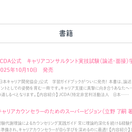
書籍
JCDA公式 キャリアコンサルタント実技試験（論述・面接）
2025年10月10日 発売
「日本キャリア開発協会」公式 学習ガイドブックがついに発売！ 本書は、論
タントとしての姿勢を育む一冊です。キャリア支援に真摯に向き合うあなたへ―
の道しるべとなります。 【内容紹介】 JCDA（特定非営利活動法人 日本……
キャリアカウンセラーのためのスーパービジョン（立野 了嗣 著
経験代謝理論によるカウンセリング実践ガイド 常に理論的深化を続ける経験
も準備され、キャリアカウンセラーが自ら学びを深めるのに最適！ 【内容紹介】