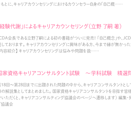
をもとに、キャリアカウンセリングにおけるカウンセラー自身の「自己概……
「経験代謝」によるキャリアカウンセリング（立野 了嗣 著）
JCDA会長である立野了嗣による初の書籍がついに発売！ 「自己概念」や、J
説しております。 キャリアカウンセリングに興味がある方、今まで縁が無かっ
【内容紹介】 キャリアカウンセリングは悩みや問題を扱……
国家資格キャリアコンサルタント試験 ～学科試験 精選
第18回〜第28回までに出題された問題の中から、キャリアコンサルタントと
冊の解説集としてまとめました。 国家資格キャリアコンサルタントを目指す皆様
でいただくと、キャリアコンサルティング協議会のページへ遷移します） 編集
グ協議会