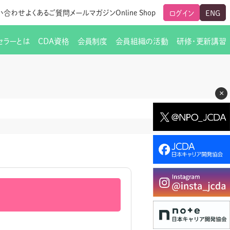
い合わせ
よくあるご質問
メールマガジン
Online Shop
ログイン
ENG
セラーとは
CDA資格
会員制度
会員組織の活動
研修・更新講習
のご挨拶
ート
覧
グローバルな交流
メールマガジン（ＣＤＡ友の会）
支部からのお知らせ
スキルアップ研修
×
交流会一覧
leaf)
活動内容
啓発交流会からのお知らせ
キャリア研修
ちでない方
教材販売
新制度
CDA資格更新ポイント一覧表
「研修申込サイト Leaf」はこちら
人生すごろく金の糸
名刺表記
交流会の座長一覧
各種申請書類
研究会・啓発交流会の活動報告
ングの依頼と実施（幹
必要書類ダウンロード（ピアトレ）
制度
法人会員企業
スーパービジョン
イブラリー