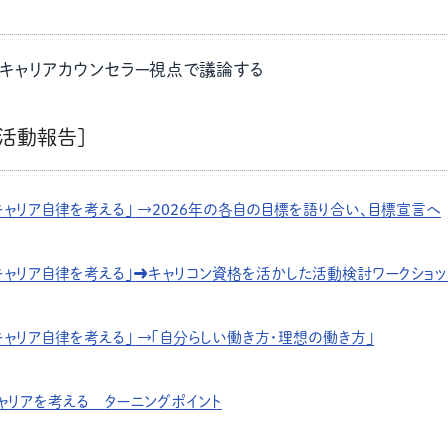
マ
教材販売
キャリア支援サービス
募集・案内メ
キャリアカウンセラー視点で議論する
ピアファシリテーター紹介
PFアドバイ
活動報告]
JCDA認定インストラクター紹介
キャリア自律を考える」 →2026年の各自の目標を語り合い、目標宣言へ
キャリア自律を考える」➡キャリコン資格を活かした活動検討ワークショ
キャリア自律を考える」 →「自分らしい働き方・理想の働き方」
ャリアを考える ターニングポイント