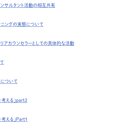
コンサルタント活動の相互共有
ンニングの実態について
ャリアカウンセラーとしての具体的な活動
て
」について
える」part２
える」Part１