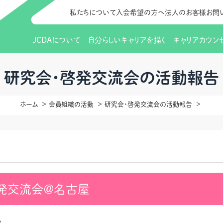
私たちについて
入会希望の方へ
法人のお客様
お問
JCDAについて
自分らしいキャリアを描く
キャリアカウン
JCDAのビジョン
入会のご案内
支部のご紹介
研修情報（お知らせ）
理事長から
会員向けサポ
支部・地区一
更新講習
研究会・啓発交流会の活動報告
協会概要
研究会・啓発交流会とは
講習スケジュール
協会の歩み
研究会・啓発
研修申込サイト（
ホーム
会員組織の活動
研究会・啓発交流会の活動報告
（更新講習・スキルアップ）
のIDをお持
情報公開
社会貢献
会費について
CDA資格更
ご利用規約
お申込方法
イベント
調査・研究
定款・細則等各種規定
支部長・地区長一覧
CDA会員 
研究会・啓発
ピアトレーニング
ピアトレーニ
事様向け）
オープンバッジについて
実践の場
賠償保険金
啓発交流会＠名古屋
指導者を目指すための研修
よくある質問
会報誌バックナンバー
オンラインラ