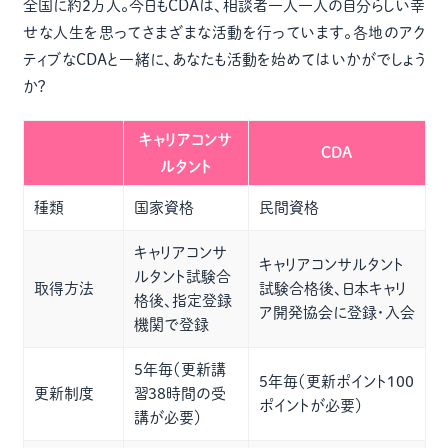
全国に約２万人。今日もCDAは、相談者一人一人の自分らしい幸
せな人生を思ってさまざまな活動を行っています。各地のアク
ティブなCDAと一緒に、あなたも活動を始めてはいかがでしょう
か？
キャリアコンサ
CDA
ルタント
種類
国家資格
民間資格
キャリアコンサ
キャリアコンサルタント
ルタント試験合
取得方法
試験合格後、日本キャリ
格後、指定登録
ア開発協会に登録・入会
機関で登録
5年毎（更新講
5年毎（更新ポイント100
更新制度
習38時間の受
ポイントが必要）
講が必要）