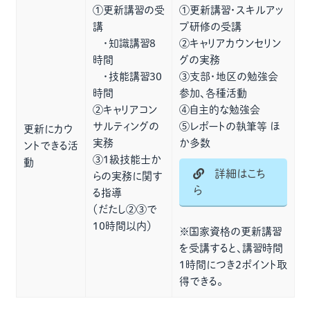
①更新講習の受
①更新講習・スキルアッ
講
プ研修の受講
・知識講習8
②キャリアカウンセリン
時間
グの実務
・技能講習30
③支部・地区の勉強会
時間
参加、各種活動
②キャリアコン
④自主的な勉強会
サルティングの
⑤レポートの執筆等 ほ
更新にカウ
実務
か多数
ントできる活
③1級技能士か
動
詳細はこち
らの実務に関す
ら
る指導
（だたし②③で
10時間以内）
※国家資格の更新講習
を受講すると、講習時間
1時間につき2ポイント取
得できる。