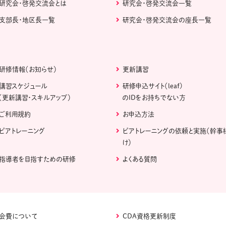
研究会・啓発交流会とは
研究会・啓発交流会一覧
支部長・地区長一覧
研究会・啓発交流会の座長一覧
研修情報（お知らせ）
更新講習
講習スケジュール
研修申込サイト（leaf)
（更新講習・スキルアップ）
のIDをお持ちでない方
ご利用規約
お申込方法
ピアトレーニング
ピアトレーニングの依頼と実施（幹事
け）
指導者を目指すための研修
よくある質問
会費について
CDA資格更新制度