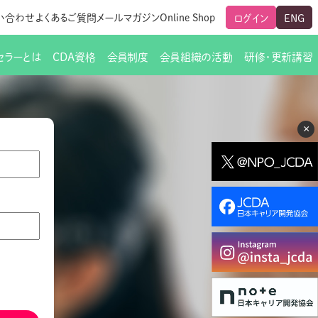
い合わせ
よくあるご質問
メールマガジン
Online Shop
ログイン
ENG
セラーとは
CDA資格
会員制度
会員組織の活動
研修・更新講習
のご挨拶
ート
覧
グローバルな交流
メールマガジン（ＣＤＡ友の会）
支部からのお知らせ
スキルアップ研修
×
交流会一覧
leaf)
活動内容
啓発交流会からのお知らせ
キャリア研修
ちでない方
教材販売
新制度
CDA資格更新ポイント一覧表
「研修申込サイト Leaf」はこちら
人生すごろく金の糸
名刺表記
交流会の座長一覧
各種申請書類
研究会・啓発交流会の活動報告
ングの依頼と実施（幹
必要書類ダウンロード（ピアトレ）
制度
法人会員企業
スーパービジョン
イブラリー