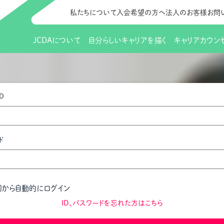
私たちについて
入会希望の方へ
法人のお客様
お問
JCDAについて
自分らしいキャリアを描く
キャリアカウン
JCDAのビジョン
入会のご案内
支部のご紹介
研修情報（お知らせ）
理事長から
会員向けサポ
支部・地区一
更新講習
D
協会概要
研究会・啓発交流会とは
講習スケジュール
協会の歩み
研究会・啓発
研修申込サイト（
（更新講習・スキルアップ）
のIDをお持
情報公開
社会貢献
会費について
CDA資格更
ご利用規約
お申込方法
ド
イベント
調査・研究
定款・細則等各種規定
支部長・地区長一覧
CDA会員 
研究会・啓発
ピアトレーニング
ピアトレーニ
事様向け）
オープンバッジについて
実践の場
賠償保険金
回から自動的にログイン
指導者を目指すための研修
よくある質問
会報誌バックナンバー
オンラインラ
ID、パスワードを忘れた方はこちら