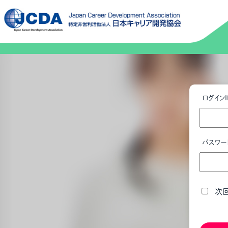
ログインI
パスワー
次