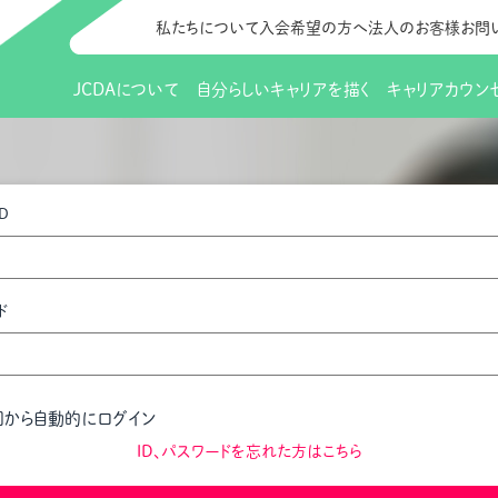
私たちについて
入会希望の方へ
法人のお客様
お問
JCDAについて
自分らしいキャリアを描く
キャリアカウン
JCDAのビジョン
入会のご案内
支部のご紹介
研修情報（お知らせ）
理事長から
会員向けサポ
支部・地区一
更新講習
D
協会概要
研究会・啓発交流会とは
講習スケジュール
協会の歩み
研究会・啓発
研修申込サイト（
（更新講習・スキルアップ）
のIDをお持
情報公開
社会貢献
会費について
CDA資格更
ご利用規約
お申込方法
ド
イベント
調査・研究
定款・細則等各種規定
支部長・地区長一覧
CDA会員 
研究会・啓発
ピアトレーニング
ピアトレーニ
事様向け）
オープンバッジについて
実践の場
賠償保険金
回から自動的にログイン
指導者を目指すための研修
よくある質問
会報誌バックナンバー
オンラインラ
ID、パスワードを忘れた方はこちら