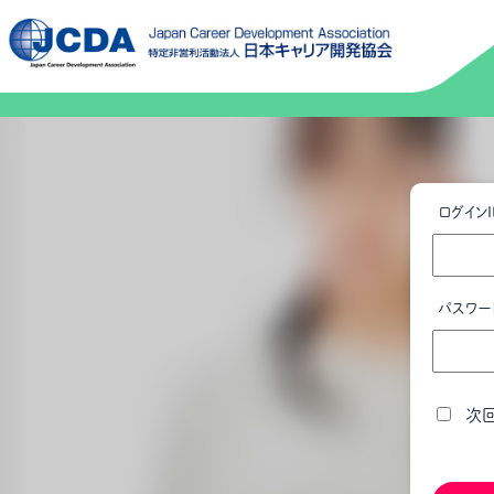
ログインI
パスワー
次