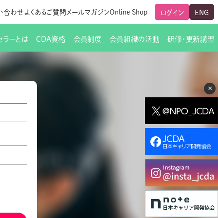
い合わせ
よくあるご質問
メールマガジン
Online Shop
ログイン
ENG
セラーとは
CDA資格
会員制度
会員組織の活動
研修・更新講習
のご挨拶
ート
覧
グローバルな交流
メールマガジン（ＣＤＡ友の会）
支部からのお知らせ
スキルアップ研修
×
交流会一覧
leaf)
活動内容
啓発交流会からのお知らせ
キャリア研修
ちでない方
教材販売
新制度
CDA資格更新ポイント一覧表
「研修申込サイト Leaf」はこちら
人生すごろく金の糸
名刺表記
交流会の座長一覧
各種申請書類
研究会・啓発交流会の活動報告
ングの依頼と実施（幹
必要書類ダウンロード（ピアトレ）
制度
法人会員企業
スーパービジョン
イブラリー