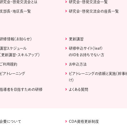
研究会・啓発交流会とは
研究会・啓発交流会一覧
支部長・地区長一覧
研究会・啓発交流会の座長一覧
研修情報（お知らせ）
更新講習
講習スケジュール
研修申込サイト（leaf)
（更新講習・スキルアップ）
のIDをお持ちでない方
ご利用規約
お申込方法
ピアトレーニング
ピアトレーニングの依頼と実施（幹事
け）
指導者を目指すための研修
よくある質問
会費について
CDA資格更新制度