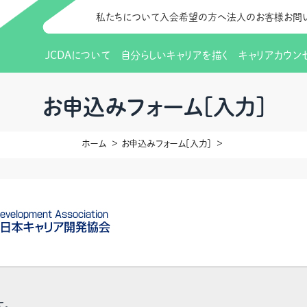
私たちについて
入会希望の方へ
法人のお客様
お問
JCDAについて
自分らしいキャリアを描く
キャリアカウン
JCDAのビジョン
入会のご案内
支部のご紹介
研修情報（お知らせ）
理事長から
会員向けサポ
支部・地区一
更新講習
お申込みフォーム[入力]
協会概要
研究会・啓発交流会とは
講習スケジュール
協会の歩み
研究会・啓発
研修申込サイト（
ホーム
お申込みフォーム[入力]
（更新講習・スキルアップ）
のIDをお持
情報公開
社会貢献
会費について
CDA資格更
ご利用規約
お申込方法
イベント
調査・研究
定款・細則等各種規定
支部長・地区長一覧
CDA会員 
研究会・啓発
ピアトレーニング
ピアトレーニ
事様向け）
オープンバッジについて
実践の場
賠償保険金
指導者を目指すための研修
よくある質問
会報誌バックナンバー
オンラインラ
す。