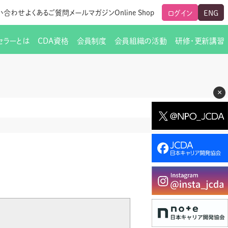
い合わせ
よくあるご質問
メールマガジン
Online Shop
ログイン
ENG
セラーとは
CDA資格
会員制度
会員組織の活動
研修・更新講習
のご挨拶
ート
覧
グローバルな交流
メールマガジン（ＣＤＡ友の会）
支部からのお知らせ
スキルアップ研修
×
交流会一覧
leaf)
活動内容
啓発交流会からのお知らせ
キャリア研修
ちでない方
教材販売
新制度
CDA資格更新ポイント一覧表
「研修申込サイト Leaf」はこちら
人生すごろく金の糸
名刺表記
交流会の座長一覧
各種申請書類
研究会・啓発交流会の活動報告
ングの依頼と実施（幹
必要書類ダウンロード（ピアトレ）
制度
法人会員企業
スーパービジョン
イブラリー