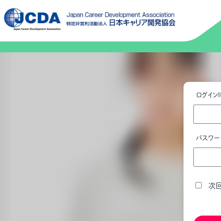
ログインI
パスワー
次