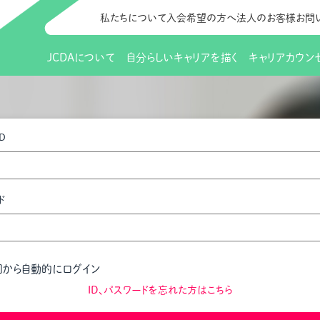
私たちについて
入会希望の方へ
法人のお客様
お問
JCDAについて
自分らしいキャリアを描く
キャリアカウン
JCDAのビジョン
入会のご案内
支部のご紹介
研修情報（お知らせ）
理事長から
会員向けサポ
支部・地区一
更新講習
D
協会概要
研究会・啓発交流会とは
講習スケジュール
協会の歩み
研究会・啓発
研修申込サイト（
（更新講習・スキルアップ）
のIDをお持
情報公開
社会貢献
会費について
CDA資格更
ご利用規約
お申込方法
ド
イベント
調査・研究
定款・細則等各種規定
支部長・地区長一覧
CDA会員 
研究会・啓発
ピアトレーニング
ピアトレーニ
事様向け）
オープンバッジについて
実践の場
賠償保険金
回から自動的にログイン
指導者を目指すための研修
よくある質問
会報誌バックナンバー
オンラインラ
ID、パスワードを忘れた方はこちら