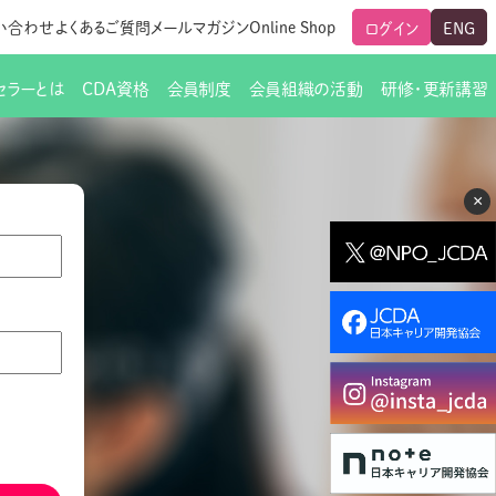
い合わせ
よくあるご質問
メールマガジン
Online Shop
ログイン
ENG
セラーとは
CDA資格
会員制度
会員組織の活動
研修・更新講習
のご挨拶
ート
覧
グローバルな交流
メールマガジン（ＣＤＡ友の会）
支部からのお知らせ
スキルアップ研修
×
交流会一覧
leaf)
活動内容
啓発交流会からのお知らせ
キャリア研修
ちでない方
教材販売
新制度
CDA資格更新ポイント一覧表
「研修申込サイト Leaf」はこちら
人生すごろく金の糸
名刺表記
交流会の座長一覧
各種申請書類
研究会・啓発交流会の活動報告
ングの依頼と実施（幹
必要書類ダウンロード（ピアトレ）
制度
法人会員企業
スーパービジョン
イブラリー