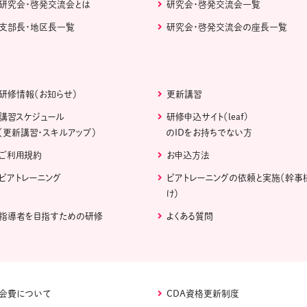
研究会・啓発交流会とは
研究会・啓発交流会一覧
支部長・地区長一覧
研究会・啓発交流会の座長一覧
研修情報（お知らせ）
更新講習
講習スケジュール
研修申込サイト（leaf)
（更新講習・スキルアップ）
のIDをお持ちでない方
ご利用規約
お申込方法
ピアトレーニング
ピアトレーニングの依頼と実施（幹事
け）
指導者を目指すための研修
よくある質問
会費について
CDA資格更新制度