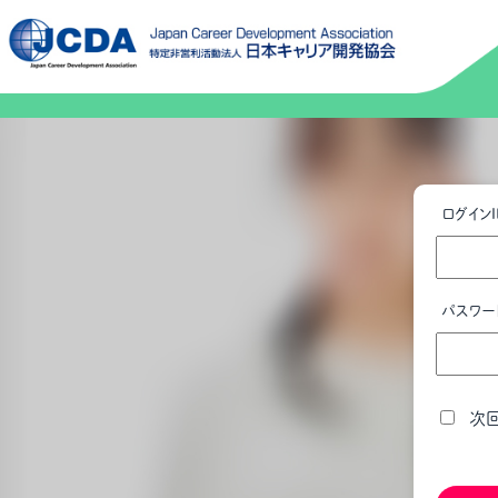
ログインI
パスワー
次