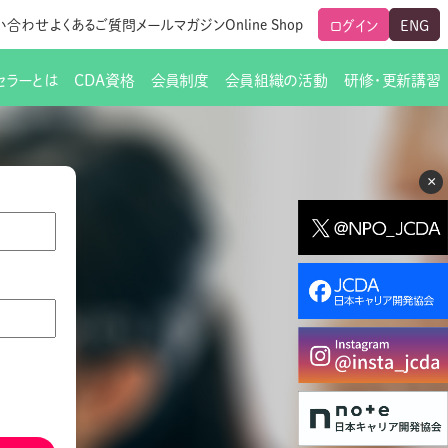
い合わせ
よくあるご質問
メールマガジン
Online Shop
ログイン
ENG
セラーとは
CDA資格
会員制度
会員組織の活動
研修・更新講習
のご挨拶
ート
覧
グローバルな交流
メールマガジン（ＣＤＡ友の会）
支部からのお知らせ
スキルアップ研修
×
交流会一覧
leaf)
活動内容
啓発交流会からのお知らせ
キャリア研修
ちでない方
教材販売
新制度
CDA資格更新ポイント一覧表
「研修申込サイト Leaf」はこちら
人生すごろく金の糸
名刺表記
交流会の座長一覧
各種申請書類
研究会・啓発交流会の活動報告
ングの依頼と実施（幹
必要書類ダウンロード（ピアトレ）
制度
法人会員企業
スーパービジョン
イブラリー