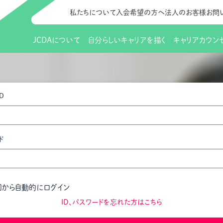
私たちについて
入会希望の方へ
法人のお客様
お問
JCDAについて
自分らしいキャリアを描く
キャリアカウン
JCDAのビジョン
入会のご案内
支部のご紹介
研修情報（お知らせ）
理事長から
会員向けサポ
支部・地区一
更新講習
D
協会概要
研究会・啓発交流会とは
講習スケジュール
協会の歩み
研究会・啓発
研修申込サイト（
（更新講習・スキルアップ）
のIDをお持
情報公開
社会貢献
会費について
CDA資格更
ご利用規約
お申込方法
ド
イベント
調査・研究
定款・細則等各種規定
支部長・地区長一覧
CDA会員 
研究会・啓発
ピアトレーニング
ピアトレーニ
事様向け）
オープンバッジについて
実践の場
賠償保険金
回から自動的にログイン
指導者を目指すための研修
よくある質問
会報誌バックナンバー
オンラインラ
ID、パスワードを忘れた方はこちら