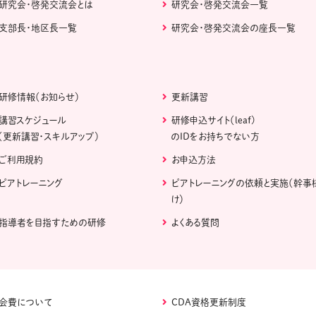
研究会・啓発交流会とは
研究会・啓発交流会一覧
支部長・地区長一覧
研究会・啓発交流会の座長一覧
研修情報（お知らせ）
更新講習
講習スケジュール
研修申込サイト（leaf)
（更新講習・スキルアップ）
のIDをお持ちでない方
ご利用規約
お申込方法
ピアトレーニング
ピアトレーニングの依頼と実施（幹事
け）
指導者を目指すための研修
よくある質問
会費について
CDA資格更新制度