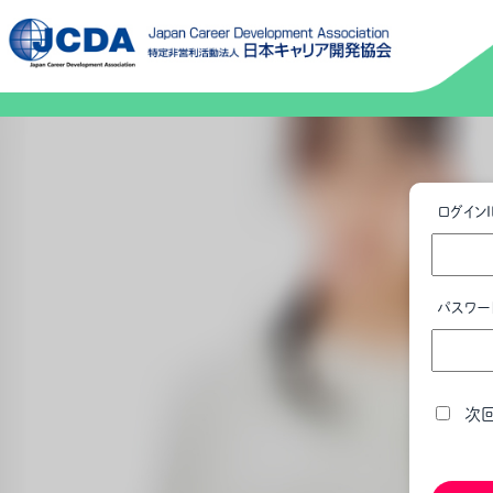
ログインI
パスワー
次