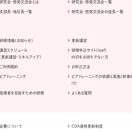
研究会・啓発交流会とは
研究会・啓発交流会一覧
支部長・地区長一覧
研究会・啓発交流会の座長一覧
研修情報（お知らせ）
更新講習
講習スケジュール
研修申込サイト（leaf)
（更新講習・スキルアップ）
のIDをお持ちでない方
ご利用規約
お申込方法
ピアトレーニング
ピアトレーニングの依頼と実施（幹事
け）
指導者を目指すための研修
よくある質問
会費について
CDA資格更新制度