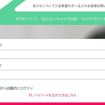
私たちについて
入会希望の方へ
法人のお客様
お問
JCDAについて
自分らしいキャリアを描く
キャリアカウン
JCDAのビジョン
入会のご案内
支部のご紹介
研修情報（お知らせ）
理事長から
会員向けサポ
支部・地区一
更新講習
D
協会概要
研究会・啓発交流会とは
講習スケジュール
協会の歩み
研究会・啓発
研修申込サイト（
（更新講習・スキルアップ）
のIDをお持
情報公開
社会貢献
会費について
CDA資格更
ご利用規約
お申込方法
ド
イベント
調査・研究
定款・細則等各種規定
支部長・地区長一覧
CDA会員 
研究会・啓発
ピアトレーニング
ピアトレーニ
事様向け）
オープンバッジについて
実践の場
賠償保険金
回から自動的にログイン
指導者を目指すための研修
よくある質問
会報誌バックナンバー
オンラインラ
ID、パスワードを忘れた方はこちら