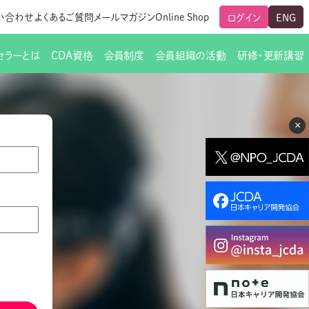
い合わせ
よくあるご質問
メールマガジン
Online Shop
ログイン
ENG
セラーとは
CDA資格
会員制度
会員組織の活動
研修・更新講習
のご挨拶
ート
覧
グローバルな交流
メールマガジン（ＣＤＡ友の会）
支部からのお知らせ
スキルアップ研修
×
交流会一覧
leaf)
活動内容
啓発交流会からのお知らせ
キャリア研修
ちでない方
教材販売
新制度
CDA資格更新ポイント一覧表
「研修申込サイト Leaf」はこちら
人生すごろく金の糸
名刺表記
交流会の座長一覧
各種申請書類
研究会・啓発交流会の活動報告
ングの依頼と実施（幹
必要書類ダウンロード（ピアトレ）
制度
法人会員企業
スーパービジョン
イブラリー