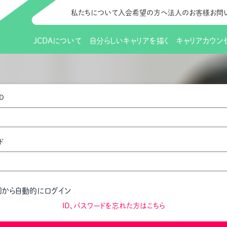
私たちについて
入会希望の方へ
法人のお客様
お問
JCDAについて
自分らしいキャリアを描く
キャリアカウン
JCDAのビジョン
入会のご案内
支部のご紹介
研修情報（お知らせ）
理事長から
会員向けサポ
支部・地区一
更新講習
D
協会概要
研究会・啓発交流会とは
講習スケジュール
協会の歩み
研究会・啓発
研修申込サイト（
（更新講習・スキルアップ）
のIDをお持
情報公開
社会貢献
会費について
CDA資格更
ご利用規約
お申込方法
ド
イベント
調査・研究
定款・細則等各種規定
支部長・地区長一覧
CDA会員 
研究会・啓発
ピアトレーニング
ピアトレーニ
事様向け）
オープンバッジについて
実践の場
賠償保険金
回から自動的にログイン
指導者を目指すための研修
よくある質問
会報誌バックナンバー
オンラインラ
ID、パスワードを忘れた方はこちら