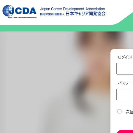
ログインI
パスワー
次