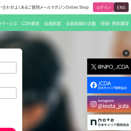
い合わせ
よくあるご質問
メールマガジン
Online Shop
ログイン
ENG
セラーとは
CDA資格
会員制度
会員組織の活動
研修・更新講習
のご挨拶
ート
覧
グローバルな交流
メールマガジン（ＣＤＡ友の会）
支部からのお知らせ
スキルアップ研修
×
交流会一覧
leaf)
活動内容
啓発交流会からのお知らせ
キャリア研修
ちでない方
教材販売
新制度
CDA資格更新ポイント一覧表
「研修申込サイト Leaf」はこちら
人生すごろく金の糸
名刺表記
交流会の座長一覧
各種申請書類
研究会・啓発交流会の活動報告
ングの依頼と実施（幹
必要書類ダウンロード（ピアトレ）
制度
法人会員企業
スーパービジョン
イブラリー