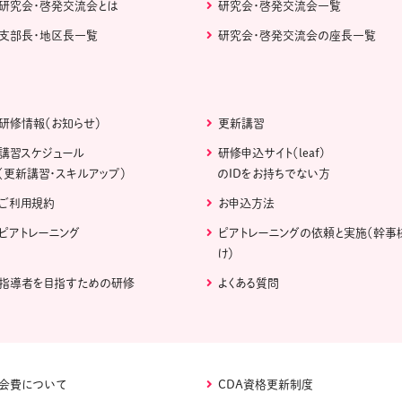
研究会・啓発交流会とは
研究会・啓発交流会一覧
支部長・地区長一覧
研究会・啓発交流会の座長一覧
研修情報（お知らせ）
更新講習
講習スケジュール
研修申込サイト（leaf)
（更新講習・スキルアップ）
のIDをお持ちでない方
ご利用規約
お申込方法
ピアトレーニング
ピアトレーニングの依頼と実施（幹事
け）
指導者を目指すための研修
よくある質問
会費について
CDA資格更新制度