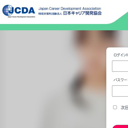
ログインI
パスワー
次