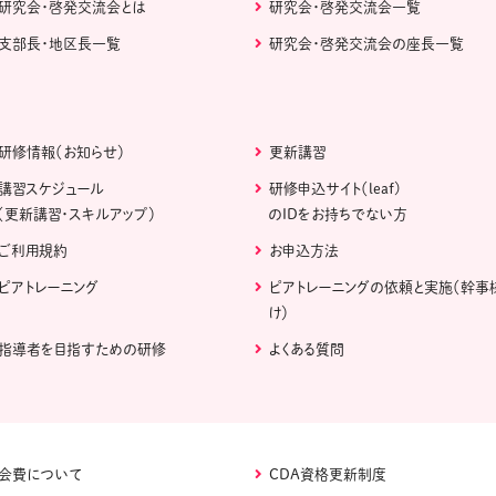
研究会・啓発交流会とは
研究会・啓発交流会一覧
支部長・地区長一覧
研究会・啓発交流会の座長一覧
研修情報（お知らせ）
更新講習
講習スケジュール
研修申込サイト（leaf)
（更新講習・スキルアップ）
のIDをお持ちでない方
ご利用規約
お申込方法
ピアトレーニング
ピアトレーニングの依頼と実施（幹事
け）
指導者を目指すための研修
よくある質問
会費について
CDA資格更新制度