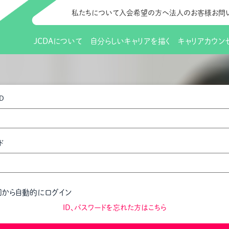
私たちについて
入会希望の方へ
法人のお客様
お問
JCDAについて
自分らしいキャリアを描く
キャリアカウン
JCDAのビジョン
入会のご案内
支部のご紹介
研修情報（お知らせ）
理事長から
会員向けサポ
支部・地区一
更新講習
D
協会概要
研究会・啓発交流会とは
講習スケジュール
協会の歩み
研究会・啓発
研修申込サイト（
（更新講習・スキルアップ）
のIDをお持
情報公開
社会貢献
会費について
CDA資格更
ご利用規約
お申込方法
ド
イベント
調査・研究
定款・細則等各種規定
支部長・地区長一覧
CDA会員 
研究会・啓発
ピアトレーニング
ピアトレーニ
事様向け）
オープンバッジについて
実践の場
賠償保険金
回から自動的にログイン
指導者を目指すための研修
よくある質問
会報誌バックナンバー
オンラインラ
ID、パスワードを忘れた方はこちら