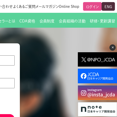
い合わせ
よくあるご質問
メールマガジン
Online Shop
ログイン
ENG
セラーとは
CDA資格
会員制度
会員組織の活動
研修・更新講習
のご挨拶
ート
覧
グローバルな交流
メールマガジン（ＣＤＡ友の会）
支部からのお知らせ
スキルアップ研修
×
交流会一覧
leaf)
活動内容
啓発交流会からのお知らせ
キャリア研修
ちでない方
教材販売
新制度
CDA資格更新ポイント一覧表
「研修申込サイト Leaf」はこちら
人生すごろく金の糸
名刺表記
交流会の座長一覧
各種申請書類
研究会・啓発交流会の活動報告
ングの依頼と実施（幹
必要書類ダウンロード（ピアトレ）
制度
法人会員企業
スーパービジョン
イブラリー