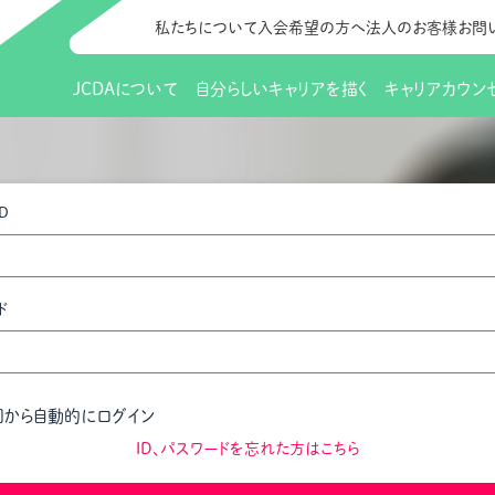
私たちについて
入会希望の方へ
法人のお客様
お問
JCDAについて
自分らしいキャリアを描く
キャリアカウン
JCDAのビジョン
入会のご案内
支部のご紹介
研修情報（お知らせ）
理事長から
会員向けサポ
支部・地区一
更新講習
D
協会概要
研究会・啓発交流会とは
講習スケジュール
協会の歩み
研究会・啓発
研修申込サイト（
（更新講習・スキルアップ）
のIDをお持
情報公開
社会貢献
会費について
CDA資格更
ご利用規約
お申込方法
ド
イベント
調査・研究
定款・細則等各種規定
支部長・地区長一覧
CDA会員 
研究会・啓発
ピアトレーニング
ピアトレーニ
事様向け）
オープンバッジについて
実践の場
賠償保険金
回から自動的にログイン
指導者を目指すための研修
よくある質問
会報誌バックナンバー
オンラインラ
ID、パスワードを忘れた方はこちら