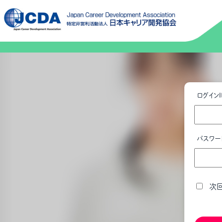
ログインI
パスワー
次