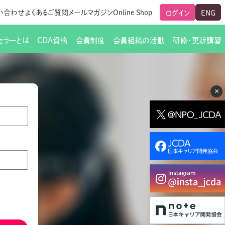
い合わせ
よくあるご質問
メールマガジン
Online Shop
ログイン
ENG
セラーとは
CDA資格
会員制度
会員組織の活動
研修・更新講習
のご挨拶
ート
覧
グローバルな交流
メールマガジン（ＣＤＡ友の会）
支部からのお知らせ
スキルアップ研修
×
交流会一覧
leaf)
活動内容
啓発交流会からのお知らせ
キャリア研修
ちでない方
教材販売
新制度
CDA資格更新ポイント一覧表
「研修申込サイト Leaf」はこちら
人生すごろく金の糸
名刺表記
交流会の座長一覧
各種申請書類
研究会・啓発交流会の活動報告
ングの依頼と実施（幹
必要書類ダウンロード（ピアトレ）
制度
法人会員企業
スーパービジョン
イブラリー