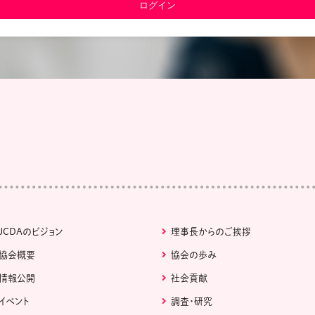
教材販売
キャリア支援サービス
募集・案内メ
ピアファシリテーター紹介
PFアドバイ
JCDA認定インストラクター紹介
JCDAのビジョン
理事長からのご挨拶
協会概要
協会の歩み
情報公開
社会貢献
イベント
調査・研究