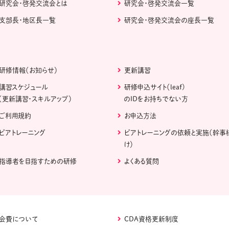
研究会・啓発交流会とは
研究会・啓発交流会一覧
支部長・地区長一覧
研究会・啓発交流会の座長一覧
研修情報（お知らせ）
更新講習
講習スケジュール
研修申込サイト（leaf)
（更新講習・スキルアップ）
のIDをお持ちでない方
ご利用規約
お申込方法
ピアトレーニング
ピアトレーニングの依頼と実施（幹事
け）
指導者を目指すための研修
よくある質問
会費について
CDA資格更新制度