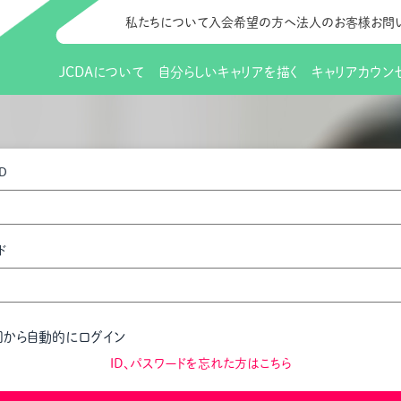
私たちについて
入会希望の方へ
法人のお客様
お問
JCDAについて
自分らしいキャリアを描く
キャリアカウン
JCDAのビジョン
入会のご案内
支部のご紹介
研修情報（お知らせ）
理事長から
会員向けサポ
支部・地区一
更新講習
D
協会概要
研究会・啓発交流会とは
講習スケジュール
協会の歩み
研究会・啓発
研修申込サイト（
（更新講習・スキルアップ）
のIDをお持
情報公開
社会貢献
会費について
CDA資格更
ご利用規約
お申込方法
ド
イベント
調査・研究
定款・細則等各種規定
支部長・地区長一覧
CDA会員 
研究会・啓発
ピアトレーニング
ピアトレーニ
事様向け）
オープンバッジについて
実践の場
賠償保険金
回から自動的にログイン
指導者を目指すための研修
よくある質問
会報誌バックナンバー
オンラインラ
ID、パスワードを忘れた方はこちら