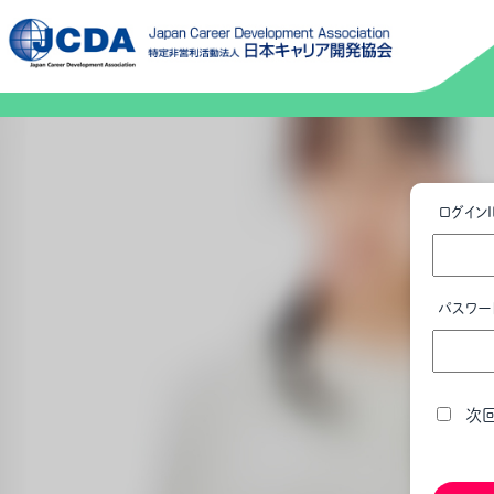
ログインI
パスワー
次