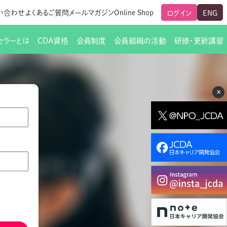
い合わせ
よくあるご質問
メールマガジン
Online Shop
ログイン
ENG
セラーとは
CDA資格
会員制度
会員組織の活動
研修・更新講習
のご挨拶
ート
覧
グローバルな交流
メールマガジン（ＣＤＡ友の会）
支部からのお知らせ
スキルアップ研修
×
交流会一覧
leaf)
活動内容
啓発交流会からのお知らせ
キャリア研修
ちでない方
教材販売
新制度
CDA資格更新ポイント一覧表
「研修申込サイト Leaf」はこちら
人生すごろく金の糸
名刺表記
交流会の座長一覧
各種申請書類
研究会・啓発交流会の活動報告
ングの依頼と実施（幹
必要書類ダウンロード（ピアトレ）
制度
法人会員企業
スーパービジョン
イブラリー