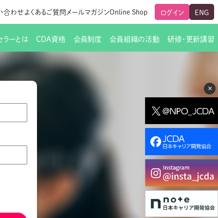
い合わせ
よくあるご質問
メールマガジン
Online Shop
ログイン
ENG
セラーとは
CDA資格
会員制度
会員組織の活動
研修・更新講習
のご挨拶
ート
覧
グローバルな交流
メールマガジン（ＣＤＡ友の会）
支部からのお知らせ
スキルアップ研修
×
交流会一覧
leaf)
活動内容
啓発交流会からのお知らせ
キャリア研修
ちでない方
教材販売
新制度
CDA資格更新ポイント一覧表
「研修申込サイト Leaf」はこちら
人生すごろく金の糸
名刺表記
交流会の座長一覧
各種申請書類
研究会・啓発交流会の活動報告
ングの依頼と実施（幹
必要書類ダウンロード（ピアトレ）
制度
法人会員企業
スーパービジョン
イブラリー