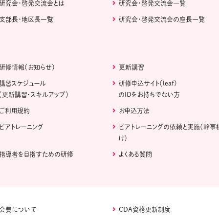
研究会・啓発交流会とは
研究会・啓発交流会一覧
支部長・地区長一覧
研究会・啓発交流会の座長一覧
研修情報（お知らせ）
更新講習
講習スケジュール
研修申込サイト（leaf)
（更新講習・スキルアップ）
のIDをお持ちでない方
ご利用規約
お申込方法
ピアトレーニング
ピアトレーニングの依頼と実施（幹事
け）
指導者を目指すための研修
よくある質問
会費について
CDA資格更新制度