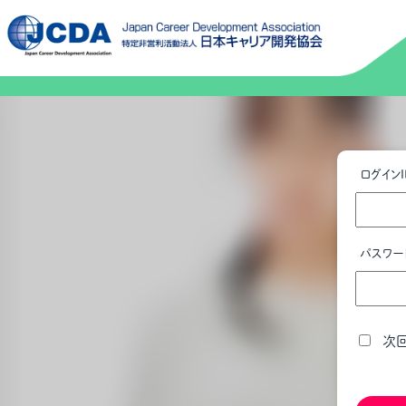
ログインI
パスワー
次