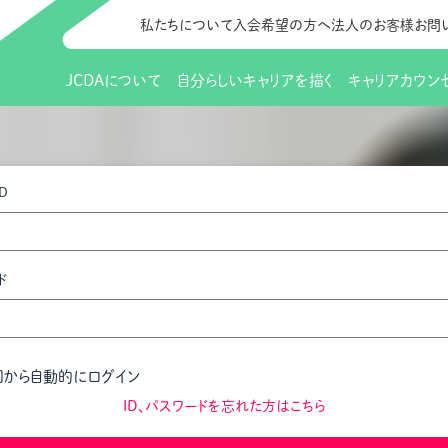
私たちについて
入会希望の方へ
法人のお客様
お問
JCDAについて
自分らしいキャリアを描く
キャリアカウン
JCDAのビジョン
入会のご案内
支部のご紹介
研修情報（お知らせ）
理事長から
会員向けサポ
支部・地区一
更新講習
D
協会概要
研究会・啓発交流会とは
講習スケジュール
協会の歩み
研究会・啓発
研修申込サイト（
（更新講習・スキルアップ）
のIDをお持
情報公開
社会貢献
会費について
CDA資格更
ご利用規約
お申込方法
ド
イベント
調査・研究
定款・細則等各種規定
支部長・地区長一覧
CDA会員 
研究会・啓発
ピアトレーニング
ピアトレーニ
事様向け）
オープンバッジについて
実践の場
賠償保険金
回から自動的にログイン
指導者を目指すための研修
よくある質問
会報誌バックナンバー
オンラインラ
ID、パスワードを忘れた方はこちら