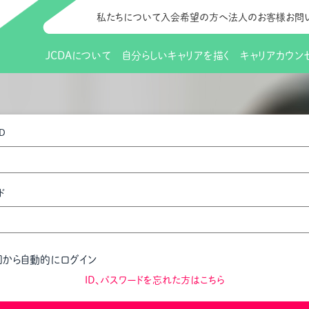
私たちについて
入会希望の方へ
法人のお客様
お問
JCDAについて
自分らしいキャリアを描く
キャリアカウン
JCDAのビジョン
入会のご案内
支部のご紹介
研修情報（お知らせ）
理事長から
会員向けサポ
支部・地区一
更新講習
D
協会概要
研究会・啓発交流会とは
講習スケジュール
協会の歩み
研究会・啓発
研修申込サイト（
（更新講習・スキルアップ）
のIDをお持
情報公開
社会貢献
会費について
CDA資格更
ご利用規約
お申込方法
ド
イベント
調査・研究
定款・細則等各種規定
支部長・地区長一覧
CDA会員 
研究会・啓発
ピアトレーニング
ピアトレーニ
事様向け）
オープンバッジについて
実践の場
賠償保険金
回から自動的にログイン
指導者を目指すための研修
よくある質問
会報誌バックナンバー
オンラインラ
ID、パスワードを忘れた方はこちら