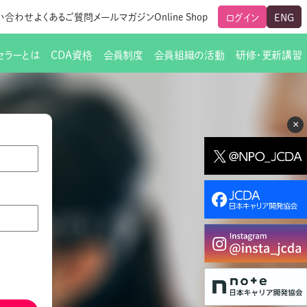
い合わせ
よくあるご質問
メールマガジン
Online Shop
ログイン
ENG
セラーとは
CDA資格
会員制度
会員組織の活動
研修・更新講習
のご挨拶
ート
覧
グローバルな交流
メールマガジン（ＣＤＡ友の会）
支部からのお知らせ
スキルアップ研修
×
交流会一覧
leaf)
活動内容
啓発交流会からのお知らせ
キャリア研修
ちでない方
教材販売
新制度
CDA資格更新ポイント一覧表
「研修申込サイト Leaf」はこちら
人生すごろく金の糸
名刺表記
交流会の座長一覧
各種申請書類
研究会・啓発交流会の活動報告
ングの依頼と実施（幹
必要書類ダウンロード（ピアトレ）
制度
法人会員企業
スーパービジョン
イブラリー