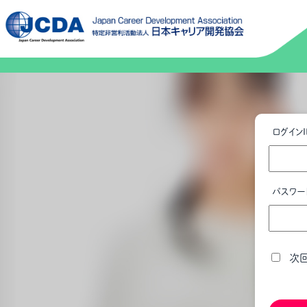
ログインI
パスワー
次