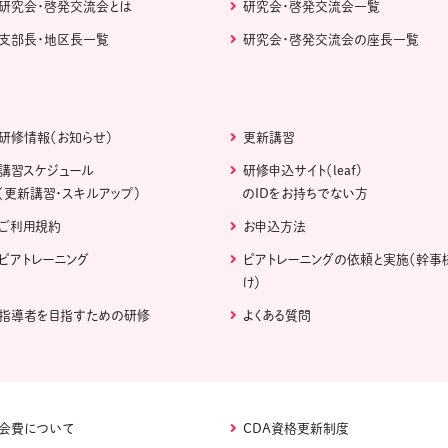
研究会・啓発交流会とは
研究会・啓発交流会一覧
支部長・地区長一覧
研究会・啓発交流会の座長一覧
研修情報（お知らせ）
更新講習
講習スケジュール
研修申込サイト（leaf)
（更新講習・スキルアップ）
のIDをお持ちでない方
ご利用規約
お申込方法
ピアトレーニング
ピアトレーニングの依頼と実施（幹事
け）
指導者を目指すための研修
よくある質問
会費について
CDA資格更新制度