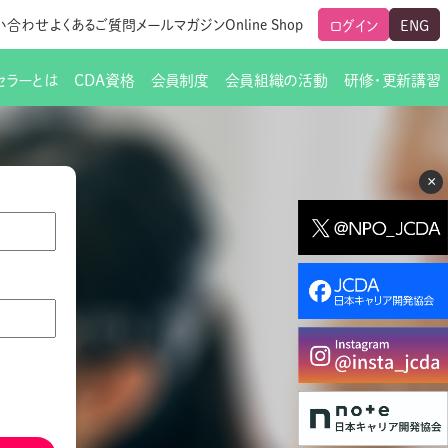
い合わせ
よくあるご質問
メールマガジン
Online Shop
ログイン
ENG
セラーとは
CDA資格
会員制度
会員組織の活動
研修・更新講習
のご挨拶
ート
覧
グローバルな交流
メールマガジン（ＣＤＡ友の会）
支部からのお知らせ
スキルアップ研修
×
交流会一覧
leaf)
活動内容
啓発交流会からのお知らせ
キャリア研修
ちでない方
教材販売
新制度
CDA資格更新ポイント一覧表
「研修申込サイト Leaf」はこちら
人生すごろく金の糸
名刺表記
交流会の座長一覧
各種申請書類
研究会・啓発交流会の活動報告
ングの依頼と実施（幹
必要書類ダウンロード（ピアトレ）
制度
法人会員企業
スーパービジョン
イブラリー