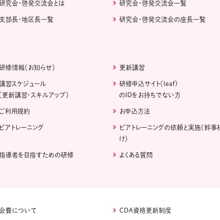
研究会・啓発交流会とは
研究会・啓発交流会一覧
支部長・地区長一覧
研究会・啓発交流会の座長一覧
研修情報（お知らせ）
更新講習
講習スケジュール
研修申込サイト（leaf)
（更新講習・スキルアップ）
のIDをお持ちでない方
ご利用規約
お申込方法
ピアトレーニング
ピアトレーニングの依頼と実施（幹事
け）
指導者を目指すための研修
よくある質問
会費について
CDA資格更新制度