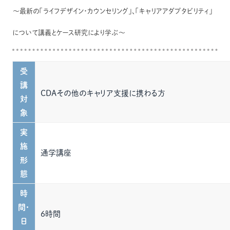
～最新の「ライフデザイン・カウンセリング」、「キャリアアダプタビリティ」
について講義とケース研究により学ぶ～
受
講
CDAその他のキャリア支援に携わる方
対
象
実
施
通学講座
形
態
時
間・
6時間
日