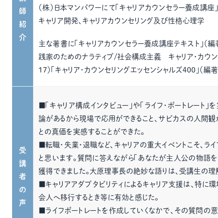
（株）日本マンパワーにて「キャリアカウンセラー養成講座
師
キャリア開発、キャリアカウンセリング及び性格心理学
紹
介
主な著書に「キャリアカウンセラー養成講座テキスト」（編著
践家のためのナラティブ/社会構成主義 キャリア・カウンセ
17）「キャリア・カウンセリングエッセンシャルズ400」（編著
■「キャリア構成インタビュー」や「ライフ・ポートレート」
論があるから現場で応用ができること、サビカスの人間観
との真価を実感することができた。
■転職・失業・退職など、キャリアの重大イベントこそ、ラ
受
と思います。質問に答えながら「あなたが主人公の物語を
講
獲得できました。大原理事長の絶妙な語りは、受講生の理
者
■キャリアアダプタビリティによるキャリア支援は、特に環
の
会人へ移行するとき等に有効と感じた。
声
■ライフポートレートを作成していくなかで、その質問の意