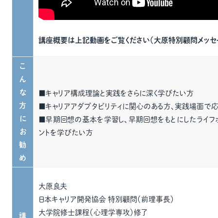
講座概要は上記動画をご覧ください（大原特別顧問メッセ
こ
ん
な
■キャリア構成理論と実践をさらに深く学びたい方
方
■キャリアアダプタビリティに関心のある方、実践場面で
に
■早期回想の基本を学習し、早期回想をもとにしたライフ
お
ントを学びたい方
勧
め
大原良夫
日本キャリア開発協会 特別顧問（前理事長）
大学院修士課程（心理学専攻）修了
講