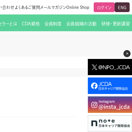
い合わせ
よくあるご質問
メールマガジン
Online Shop
ログイン
ENG
セラーとは
CDA資格
会員制度
会員組織の活動
研修・更新講習
のご挨拶
ート
覧
グローバルな交流
メールマガジン（ＣＤＡ友の会）
支部からのお知らせ
スキルアップ研修
×
交流会一覧
leaf)
活動内容
啓発交流会からのお知らせ
キャリア研修
ちでない方
教材販売
新制度
CDA資格更新ポイント一覧表
「研修申込サイト Leaf」はこちら
人生すごろく金の糸
名刺表記
交流会の座長一覧
各種申請書類
研究会・啓発交流会の活動報告
ングの依頼と実施（幹
必要書類ダウンロード（ピアトレ）
制度
法人会員企業
スーパービジョン
イブラリー