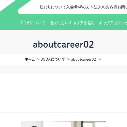
私たちについて
入会希望の方へ
法人のお客様
お問
JCDAについて
自分らしいキャリアを描く
キャリアカウン
JCDAのビジョン
入会のご案内
支部のご紹介
研修情報（お知らせ）
理事長から
会員向けサポ
支部・地区一
更新講習
aboutcareer02
協会概要
研究会・啓発交流会とは
講習スケジュール
協会の歩み
研究会・啓発
研修申込サイト（
ホーム
JCDAについて
aboutcareer02
（更新講習・スキルアップ）
のIDをお持
情報公開
社会貢献
会費について
CDA資格更
ご利用規約
お申込方法
イベント
調査・研究
定款・細則等各種規定
支部長・地区長一覧
CDA会員 
研究会・啓発
ピアトレーニング
ピアトレーニ
事様向け）
オープンバッジについて
実践の場
賠償保険金
指導者を目指すための研修
よくある質問
会報誌バックナンバー
オンラインラ