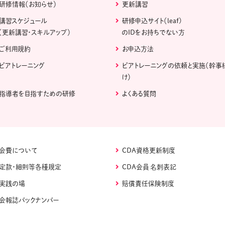
研修情報（お知らせ）
更新講習
講習スケジュール
研修申込サイト（leaf)
（更新講習・スキルアップ）
のIDをお持ちでない方
ご利用規約
お申込方法
ピアトレーニング
ピアトレーニングの依頼と実施（幹事
け）
指導者を目指すための研修
よくある質問
会費について
CDA資格更新制度
定款・細則等各種規定
CDA会員 名刺表記
実践の場
賠償責任保険制度
会報誌バックナンバー