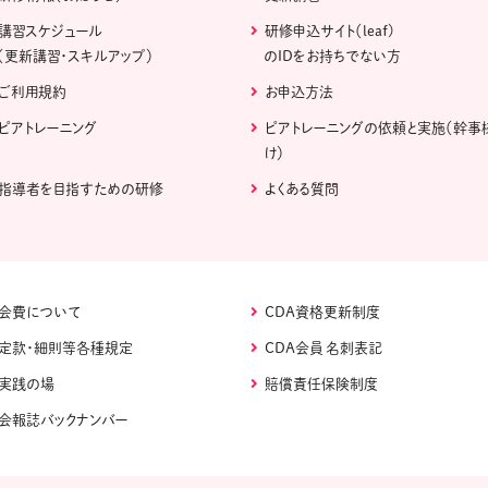
講習スケジュール
研修申込サイト（leaf)
（更新講習・スキルアップ）
のIDをお持ちでない方
ご利用規約
お申込方法
ピアトレーニング
ピアトレーニングの依頼と実施（幹事
け）
指導者を目指すための研修
よくある質問
会費について
CDA資格更新制度
定款・細則等各種規定
CDA会員 名刺表記
実践の場
賠償責任保険制度
会報誌バックナンバー