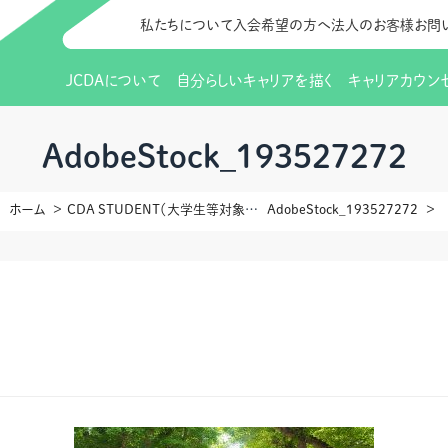
私たちについて
入会希望の方へ
法人のお客様
お問
JCDAについて
自分らしいキャリアを描く
キャリアカウン
JCDAのビジョン
入会のご案内
支部のご紹介
研修情報（お知らせ）
理事長から
会員向けサポ
支部・地区一
更新講習
AdobeStock_193527272
協会概要
研究会・啓発交流会とは
講習スケジュール
協会の歩み
研究会・啓発
研修申込サイト（
ホーム
CDA STUDENT（大学生等対象資格）
AdobeStock_193527272
（更新講習・スキルアップ）
のIDをお持
情報公開
社会貢献
会費について
CDA資格更
ご利用規約
お申込方法
イベント
調査・研究
定款・細則等各種規定
支部長・地区長一覧
CDA会員 
研究会・啓発
ピアトレーニング
ピアトレーニ
事様向け）
オープンバッジについて
実践の場
賠償保険金
指導者を目指すための研修
よくある質問
会報誌バックナンバー
オンラインラ