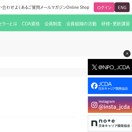
い合わせ
よくあるご質問
メールマガジン
Online Shop
ログイン
ENG
セラーとは
CDA資格
会員制度
会員組織の活動
研修・更新講習
のご挨拶
ート
覧
グローバルな交流
メールマガジン（ＣＤＡ友の会）
支部からのお知らせ
スキルアップ研修
×
交流会一覧
leaf)
活動内容
啓発交流会からのお知らせ
キャリア研修
ちでない方
教材販売
新制度
CDA資格更新ポイント一覧表
「研修申込サイト Leaf」はこちら
人生すごろく金の糸
名刺表記
交流会の座長一覧
各種申請書類
研究会・啓発交流会の活動報告
ングの依頼と実施（幹
必要書類ダウンロード（ピアトレ）
制度
法人会員企業
スーパービジョン
イブラリー