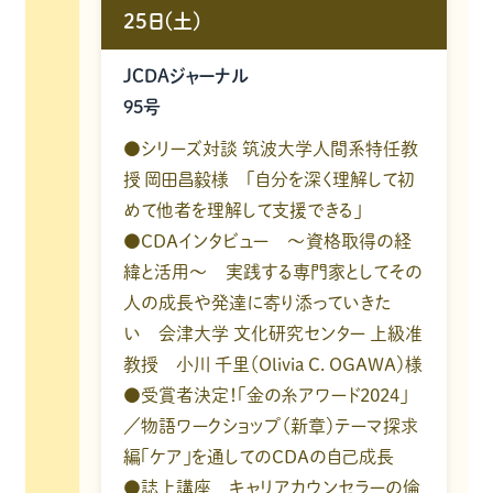
25日(土)
JCDAジャーナル
95号
●シリーズ対談 筑波大学人間系特任教
授 岡田昌毅様 「自分を深く理解して初
めて他者を理解して支援できる」
●CDAインタビュー ～資格取得の経
緯と活用～ 実践する専門家としてその
人の成長や発達に寄り添っていきた
い 会津大学 文化研究センター 上級准
教授 小川 千里（Olivia C. OGAWA）様
●受賞者決定！「金の糸アワード2024」
／物語ワークショップ（新章）テーマ探求
編「ケア」を通してのCDAの自己成長
●誌上講座 キャリアカウンセラーの倫