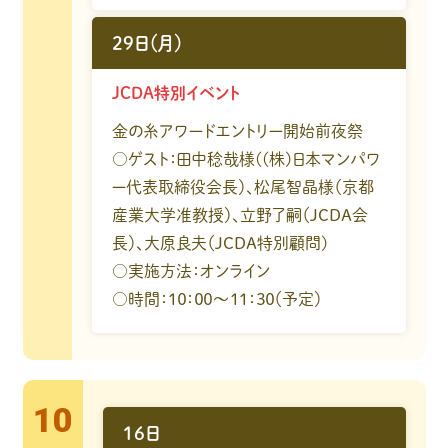
29日（月）
JCDA特別イベント
金の糸アワードエントリー開始前夜祭
○ゲスト：田中稔哉様((株)日本マンパワ
ー代表取締役会長）、松尾智晶様（京都
産業大学准教授）、立野了嗣（JCDA会
長）、大原良夫（JCDA特別顧問)
○実施方法：オンライン
○時間：１０：００～１１：３０（予定）
10
16日