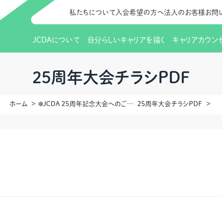
私たちについて
入会希望の方へ
法人のお客様
お問
JCDAについて
自分らしいキャリアを描く
キャリアカウン
JCDAのビジョン
入会のご案内
支部のご紹介
研修情報（お知らせ）
理事長から
会員向けサポ
支部・地区一
更新講習
25周年大会チラシPDF
協会概要
研究会・啓発交流会とは
講習スケジュール
協会の歩み
研究会・啓発
研修申込サイト（
ホーム
❄️JCDA 25周年記念大会へのご案内
25周年大会チラシPDF
（更新講習・スキルアップ）
のIDをお持
情報公開
社会貢献
会費について
CDA資格更
ご利用規約
お申込方法
イベント
調査・研究
定款・細則等各種規定
支部長・地区長一覧
CDA会員 
研究会・啓発
ピアトレーニング
ピアトレーニ
事様向け）
オープンバッジについて
実践の場
賠償保険金
指導者を目指すための研修
よくある質問
会報誌バックナンバー
オンラインラ