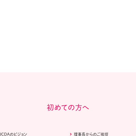
教材販売
キャリア支援サービス
募集・案内メ
ピアファシリテーター紹介
PFアドバイ
JCDA認定インストラクター紹介
初めての方へ
JCDAのビジョン
理事長からのご挨拶