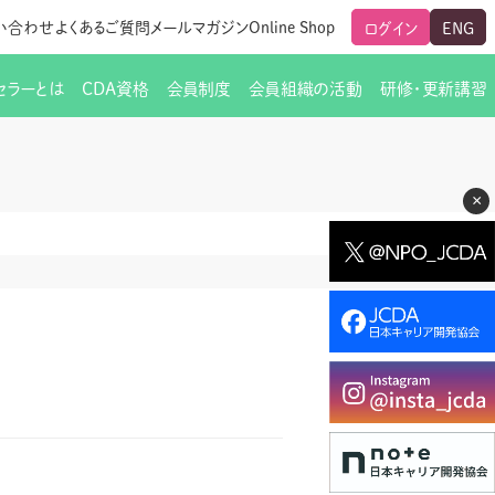
い合わせ
よくあるご質問
メールマガジン
Online Shop
ログイン
ENG
セラーとは
CDA資格
会員制度
会員組織の活動
研修・更新講習
のご挨拶
ート
覧
グローバルな交流
メールマガジン（ＣＤＡ友の会）
支部からのお知らせ
スキルアップ研修
×
交流会一覧
leaf)
活動内容
啓発交流会からのお知らせ
キャリア研修
ちでない方
教材販売
新制度
CDA資格更新ポイント一覧表
「研修申込サイト Leaf」はこちら
人生すごろく金の糸
名刺表記
交流会の座長一覧
各種申請書類
研究会・啓発交流会の活動報告
ングの依頼と実施（幹
必要書類ダウンロード（ピアトレ）
制度
法人会員企業
スーパービジョン
イブラリー