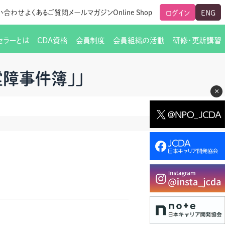
い合わせ
よくあるご質問
メールマガジン
Online Shop
ログイン
ENG
セラーとは
CDA資格
会員制度
会員組織の活動
研修・更新講習
のご挨拶
ート
覧
グローバルな交流
メールマガジン（ＣＤＡ友の会）
支部からのお知らせ
スキルアップ研修
霊障事件簿」」
×
交流会一覧
leaf)
活動内容
啓発交流会からのお知らせ
キャリア研修
ちでない方
教材販売
新制度
CDA資格更新ポイント一覧表
「研修申込サイト Leaf」はこちら
人生すごろく金の糸
名刺表記
交流会の座長一覧
各種申請書類
研究会・啓発交流会の活動報告
ングの依頼と実施（幹
必要書類ダウンロード（ピアトレ）
制度
法人会員企業
スーパービジョン
イブラリー