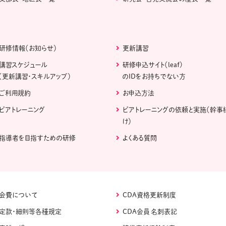
研修情報（お知らせ）
更新講習
講習スケジュール
研修申込サイト（leaf)
（更新講習・スキルアップ）
のIDをお持ちでない方
ご利用規約
お申込方法
ピアトレーニング
ピアトレーニングの依頼と実施（幹事
け）
指導者を目指すための研修
よくある質問
会費について
CDA資格更新制度
定款・細則等各種規定
CDA会員 名刺表記