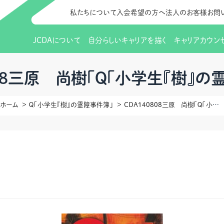
私たちについて
入会希望の方へ
法人のお客様
お問
JCDAについて
自分らしいキャリアを描く
キャリアカウン
JCDAのビジョン
入会のご案内
支部のご紹介
研修情報（お知らせ）
理事長から
会員向けサポ
支部・地区一
更新講習
808三原 尚樹「Ｑ「小学生『樹』の
協会概要
研究会・啓発交流会とは
講習スケジュール
協会の歩み
研究会・啓発
研修申込サイト（
ホーム
Ｑ「小学生『樹』の霊障事件簿」
CDA140808三原 尚樹「Ｑ「小学生『樹』の霊障事件簿」」
（更新講習・スキルアップ）
のIDをお持
情報公開
社会貢献
会費について
CDA資格更
ご利用規約
お申込方法
イベント
調査・研究
定款・細則等各種規定
支部長・地区長一覧
CDA会員 
研究会・啓発
ピアトレーニング
ピアトレーニ
事様向け）
オープンバッジについて
実践の場
賠償保険金
指導者を目指すための研修
よくある質問
会報誌バックナンバー
オンラインラ