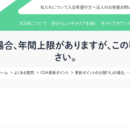
私たちについて
入会希望の方へ
法人のお客様
お問
JCDAについて
自分らしいキャリアを描く
キャリアカウン
JCDAのビジョン
入会のご案内
支部のご紹介
研修情報（お知らせ）
理事長から
会員向けサポ
支部・地区一
更新講習
場合、年間上限がありますが、こ
さい。
協会概要
研究会・啓発交流会とは
講習スケジュール
協会の歩み
研究会・啓発
研修申込サイト（
（更新講習・スキルアップ）
のIDをお持
情報公開
社会貢献
ホーム
よくある質問
会費について
CDA更新ポイント
CDA資格更
更新ポイントの分類｢A｣の場合、年間上限がありますが、この｢年間｣の数え方を教えて下さい。
ご利用規約
お申込方法
イベント
調査・研究
定款・細則等各種規定
支部長・地区長一覧
CDA会員 
研究会・啓発
ピアトレーニング
ピアトレーニ
事様向け）
オープンバッジについて
実践の場
賠償保険金
指導者を目指すための研修
よくある質問
会報誌バックナンバー
オンラインラ