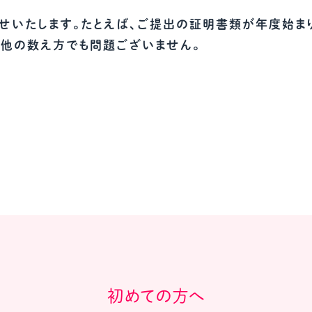
教材販売
キャリア支援サービス
募集・案内メ
せいたします。たとえば、ご提出の証明書類が年度始まり
など他の数え方でも問題ございません。
ピアファシリテーター紹介
PFアドバイ
JCDA認定インストラクター紹介
初めての方へ