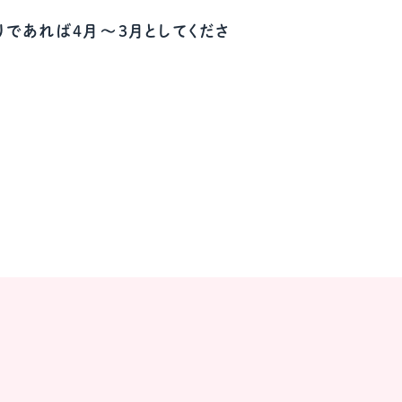
ール配信サービス
CDA STUDENT
であれば4月～3月としてくださ
ザー紹介
JCDA認定スーパーバイザー紹介