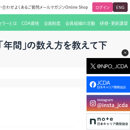
い合わせ
よくあるご質問
メールマガジン
Online Shop
ログイン
ENG
セラーとは
CDA資格
会員制度
会員組織の活動
研修・更新講習
のご挨拶
ート
覧
グローバルな交流
メールマガジン（ＣＤＡ友の会）
支部からのお知らせ
スキルアップ研修
の｢年間｣の数え方を教えて下
×
交流会一覧
leaf)
活動内容
啓発交流会からのお知らせ
キャリア研修
ちでない方
教材販売
新制度
CDA資格更新ポイント一覧表
「研修申込サイト Leaf」はこちら
人生すごろく金の糸
名刺表記
交流会の座長一覧
各種申請書類
研究会・啓発交流会の活動報告
ングの依頼と実施（幹
必要書類ダウンロード（ピアトレ）
制度
法人会員企業
スーパービジョン
イブラリー