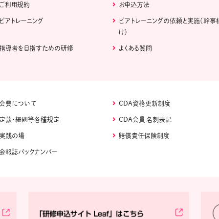
ご利用規約
お申込方法
ピアトレーニング
ピアトレーニングの依頼と実施（幹事
け）
指導者を目指すための研修
よくある質問
会費について
CDA資格更新制度
定款・細則等各種規定
CDA会員 名刺表記
実践の場
賠償責任保険制度
会報誌バックナンバー