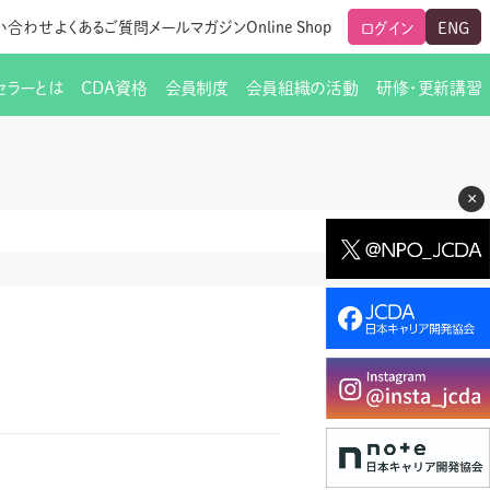
い合わせ
よくあるご質問
メールマガジン
Online Shop
ログイン
ENG
セラーとは
CDA資格
会員制度
会員組織の活動
研修・更新講習
のご挨拶
ート
覧
グローバルな交流
メールマガジン（ＣＤＡ友の会）
支部からのお知らせ
スキルアップ研修
×
交流会一覧
leaf)
活動内容
啓発交流会からのお知らせ
キャリア研修
ちでない方
教材販売
新制度
CDA資格更新ポイント一覧表
「研修申込サイト Leaf」はこちら
人生すごろく金の糸
名刺表記
交流会の座長一覧
各種申請書類
研究会・啓発交流会の活動報告
ングの依頼と実施（幹
必要書類ダウンロード（ピアトレ）
制度
法人会員企業
スーパービジョン
イブラリー