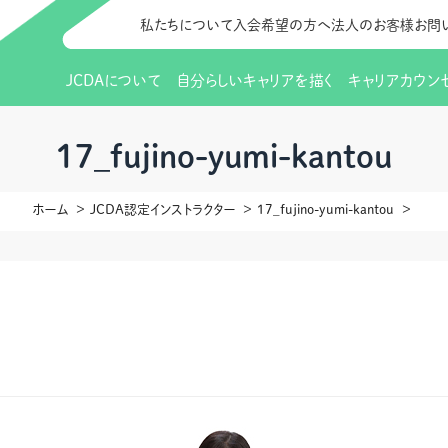
私たちについて
入会希望の方へ
法人のお客様
お問
JCDAについて
自分らしいキャリアを描く
キャリアカウン
JCDAのビジョン
入会のご案内
支部のご紹介
研修情報（お知らせ）
理事長から
会員向けサポ
支部・地区一
更新講習
17_fujino-yumi-kantou
協会概要
研究会・啓発交流会とは
講習スケジュール
協会の歩み
研究会・啓発
研修申込サイト（
ホーム
JCDA認定インストラクター
17_fujino-yumi-kantou
（更新講習・スキルアップ）
のIDをお持
情報公開
社会貢献
会費について
CDA資格更
ご利用規約
お申込方法
イベント
調査・研究
定款・細則等各種規定
支部長・地区長一覧
CDA会員 
研究会・啓発
ピアトレーニング
ピアトレーニ
事様向け）
オープンバッジについて
実践の場
賠償保険金
指導者を目指すための研修
よくある質問
会報誌バックナンバー
オンラインラ