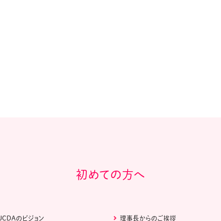
教材販売
キャリア支援サービス
募集・案内メ
ピアファシリテーター紹介
PFアドバイ
JCDA認定インストラクター紹介
初めての方へ
JCDAのビジョン
理事長からのご挨拶