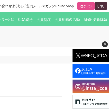
い合わせ
よくあるご質問
メールマガジン
Online Shop
ログイン
ENG
セラーとは
CDA資格
会員制度
会員組織の活動
研修・更新講習
のご挨拶
ート
覧
グローバルな交流
メールマガジン（ＣＤＡ友の会）
支部からのお知らせ
スキルアップ研修
×
交流会一覧
leaf)
活動内容
啓発交流会からのお知らせ
キャリア研修
ちでない方
教材販売
新制度
CDA資格更新ポイント一覧表
「研修申込サイト Leaf」はこちら
人生すごろく金の糸
名刺表記
交流会の座長一覧
各種申請書類
研究会・啓発交流会の活動報告
ングの依頼と実施（幹
必要書類ダウンロード（ピアトレ）
制度
法人会員企業
スーパービジョン
イブラリー