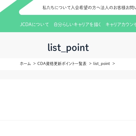
私たちについて
入会希望の方へ
法人のお客様
お問
JCDAについて
自分らしいキャリアを描く
キャリアカウン
JCDAのビジョン
入会のご案内
支部のご紹介
研修情報（お知らせ）
理事長から
会員向けサポ
支部・地区一
更新講習
list_point
協会概要
研究会・啓発交流会とは
講習スケジュール
協会の歩み
研究会・啓発
研修申込サイト（
ホーム
CDA資格更新ポイント一覧表
list_point
（更新講習・スキルアップ）
のIDをお持
情報公開
社会貢献
会費について
CDA資格更
ご利用規約
お申込方法
イベント
調査・研究
定款・細則等各種規定
支部長・地区長一覧
CDA会員 
研究会・啓発
ピアトレーニング
ピアトレーニ
事様向け）
オープンバッジについて
実践の場
賠償保険金
指導者を目指すための研修
よくある質問
会報誌バックナンバー
オンラインラ