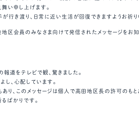
教材販売
キャリア支援サービス
募集・案内メ
見舞い申し上げます。
手が行き渡り、日常に近い生活が回復できますようお祈り
北陸地区会員のみなさま向けて発信されたメッセージをお知
ピアファシリテーター紹介
PFアドバイ
JCDA認定インストラクター紹介
の報道をテレビで観、驚きました。
よし、心配しています。
もあり、このメッセージは個人で高田地区長の許可のもと
祈るばかりです。