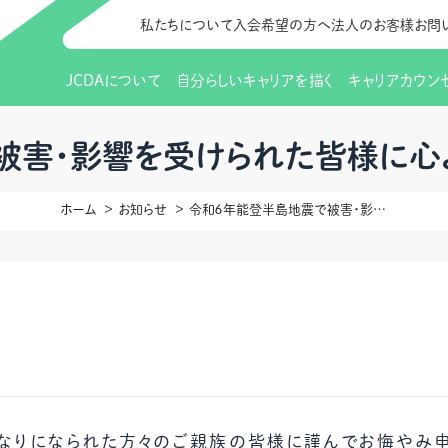
私たちについて
入会希望の方へ
法人のお客様
お問
JCDAについて
自分らしいキャリアを描く
キャリアカウン
JCDAのビジョン
入会のご案内
支部のご紹介
研修情報（お知らせ）
理事長から
会員向けサポ
支部・地区一
更新講習
被害・影響を受けられた皆様に心
協会概要
研究会・啓発交流会とは
講習スケジュール
協会の歩み
研究会・啓発
研修申込サイト（
ホーム
お知らせ
令和６年能登半島地震で被害・影響を受けられた皆様に心よりお見舞い申し上げます
（更新講習・スキルアップ）
のIDをお持
情報公開
社会貢献
会費について
CDA資格更
ご利用規約
お申込方法
イベント
調査・研究
定款・細則等各種規定
支部長・地区長一覧
CDA会員 
研究会・啓発
ピアトレーニング
ピアトレーニ
事様向け）
オープンバッジについて
実践の場
賠償保険金
指導者を目指すための研修
よくある質問
会報誌バックナンバー
オンラインラ
なりになられた方々のご親族の皆様に謹んでお悔やみ申