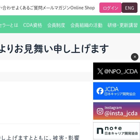
い合わせ
よくあるご質問
メールマガジン
Online Shop
ログイン
ENG
セラーとは
CDA資格
会員制度
会員組織の活動
研修・更新講習
のご挨拶
ート
覧
グローバルな交流
メールマガジン（ＣＤＡ友の会）
支部からのお知らせ
スキルアップ研修
よりお見舞い申し上げます
×
交流会一覧
leaf)
活動内容
啓発交流会からのお知らせ
キャリア研修
ちでない方
教材販売
新制度
CDA資格更新ポイント一覧表
「研修申込サイト Leaf」はこちら
人生すごろく金の糸
名刺表記
交流会の座長一覧
各種申請書類
研究会・啓発交流会の活動報告
ングの依頼と実施（幹
必要書類ダウンロード（ピアトレ）
制度
法人会員企業
スーパービジョン
イブラリー
し上げますとともに、被害・影響