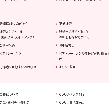
研修情報（お知らせ）
更新講習
講習スケジュール
研修申込サイト（leaf)
（更新講習・スキルアップ）
のIDをお持ちでない方
ご利用規約
お申込方法
ピアトレーニング
ピアトレーニングの依頼と実施（幹事
け）
指導者を目指すための研修
よくある質問
会費について
CDA資格更新制度
定款・細則等各種規定
CDA会員 名刺表記