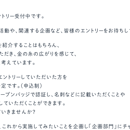
教材販売
キャリア支援サービス
募集・案内メ
ントリー受付中です。
活動や、関連する企画など、皆様のエントリーをお待ちし
ピアファシリテーター紹介
PFアドバイ
を紹介することはもちろん、
JCDA認定インストラクター紹介
ただき、金の糸の広がりを感じて、
と考えています。
にエントリーしていただいた方を
定です。（申込制）
オープンバッジで認証し、名刺などに記載いただくことや
していただくことができます。
いきませんか？
、これから実施してみたいことを企画し「企画部門」にチ