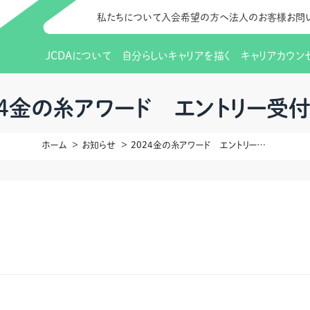
私たちについて
入会希望の方へ
法人のお客様
お問
JCDAについて
自分らしいキャリアを描く
キャリアカウン
JCDAのビジョン
入会のご案内
支部のご紹介
研修情報（お知らせ）
理事長から
会員向けサポ
支部・地区一
更新講習
24金の糸アワード エントリー受付
協会概要
研究会・啓発交流会とは
講習スケジュール
協会の歩み
研究会・啓発
研修申込サイト（
ホーム
お知らせ
2024金の糸アワード エントリー受付中！！
（更新講習・スキルアップ）
のIDをお持
情報公開
社会貢献
会費について
CDA資格更
ご利用規約
お申込方法
イベント
調査・研究
定款・細則等各種規定
支部長・地区長一覧
CDA会員 
研究会・啓発
ピアトレーニング
ピアトレーニ
事様向け）
オープンバッジについて
実践の場
賠償保険金
指導者を目指すための研修
よくある質問
会報誌バックナンバー
オンラインラ