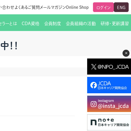
い合わせ
よくあるご質問
メールマガジン
Online Shop
ログイン
ENG
セラーとは
CDA資格
会員制度
会員組織の活動
研修・更新講習
のご挨拶
ート
覧
グローバルな交流
メールマガジン（ＣＤＡ友の会）
支部からのお知らせ
スキルアップ研修
中！！
×
交流会一覧
leaf)
活動内容
啓発交流会からのお知らせ
キャリア研修
ちでない方
教材販売
新制度
CDA資格更新ポイント一覧表
「研修申込サイト Leaf」はこちら
人生すごろく金の糸
名刺表記
交流会の座長一覧
各種申請書類
研究会・啓発交流会の活動報告
ングの依頼と実施（幹
必要書類ダウンロード（ピアトレ）
制度
法人会員企業
スーパービジョン
イブラリー