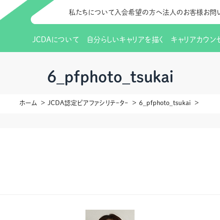
私たちについて
入会希望の方へ
法人のお客様
お問
JCDAについて
自分らしいキャリアを描く
キャリアカウン
JCDAのビジョン
入会のご案内
支部のご紹介
研修情報（お知らせ）
理事長から
会員向けサポ
支部・地区一
更新講習
6_pfphoto_tsukai
協会概要
研究会・啓発交流会とは
講習スケジュール
協会の歩み
研究会・啓発
研修申込サイト（
ホーム
JCDA認定ピアファシリテｰタｰ
6_pfphoto_tsukai
（更新講習・スキルアップ）
のIDをお持
情報公開
社会貢献
会費について
CDA資格更
ご利用規約
お申込方法
イベント
調査・研究
定款・細則等各種規定
支部長・地区長一覧
CDA会員 
研究会・啓発
ピアトレーニング
ピアトレーニ
事様向け）
オープンバッジについて
実践の場
賠償保険金
指導者を目指すための研修
よくある質問
会報誌バックナンバー
オンラインラ