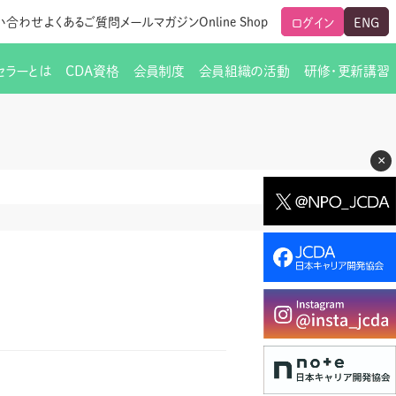
い合わせ
よくあるご質問
メールマガジン
Online Shop
ログイン
ENG
セラーとは
CDA資格
会員制度
会員組織の活動
研修・更新講習
のご挨拶
ート
覧
グローバルな交流
メールマガジン（ＣＤＡ友の会）
支部からのお知らせ
スキルアップ研修
×
交流会一覧
leaf)
活動内容
啓発交流会からのお知らせ
キャリア研修
ちでない方
教材販売
新制度
CDA資格更新ポイント一覧表
「研修申込サイト Leaf」はこちら
人生すごろく金の糸
名刺表記
交流会の座長一覧
各種申請書類
研究会・啓発交流会の活動報告
ングの依頼と実施（幹
必要書類ダウンロード（ピアトレ）
制度
法人会員企業
スーパービジョン
イブラリー