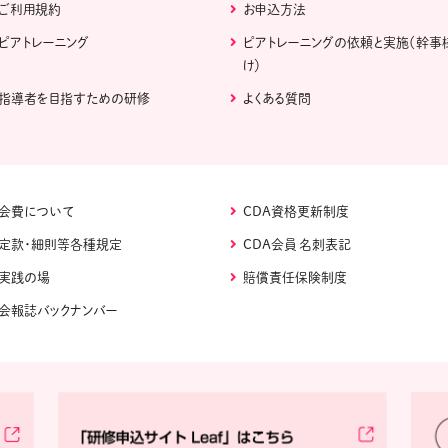
ご利用規約
お申込方法
ピアトレーニング
ピアトレーニングの依頼と実施（幹事
け）
指導者を目指すための研修
よくある質問
会費について
CDA資格更新制度
定款・細則等各種規定
CDA会員 名刺表記
実践の場
賠償責任保険制度
会報誌バックナンバー