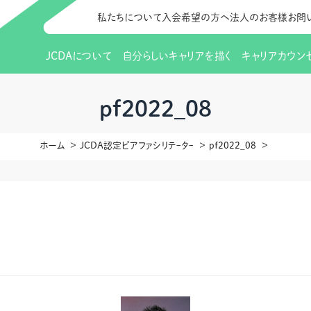
私たちについて
入会希望の方へ
法人のお客様
お問
JCDAについて
自分らしいキャリアを描く
キャリアカウン
JCDAのビジョン
入会のご案内
支部のご紹介
研修情報（お知らせ）
理事長から
会員向けサポ
支部・地区一
更新講習
pf2022_08
協会概要
研究会・啓発交流会とは
講習スケジュール
協会の歩み
研究会・啓発
研修申込サイト（
ホーム
JCDA認定ピアファシリテｰタｰ
pf2022_08
（更新講習・スキルアップ）
のIDをお持
情報公開
社会貢献
会費について
CDA資格更
ご利用規約
お申込方法
イベント
調査・研究
定款・細則等各種規定
支部長・地区長一覧
CDA会員 
研究会・啓発
ピアトレーニング
ピアトレーニ
事様向け）
オープンバッジについて
実践の場
賠償保険金
指導者を目指すための研修
よくある質問
会報誌バックナンバー
オンラインラ