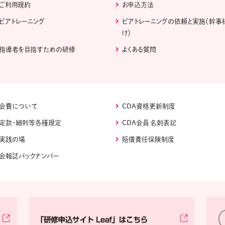
ご利用規約
お申込方法
ピアトレーニング
ピアトレーニングの依頼と実施（幹事
け）
指導者を目指すための研修
よくある質問
会費について
CDA資格更新制度
定款・細則等各種規定
CDA会員 名刺表記
実践の場
賠償責任保険制度
会報誌バックナンバー