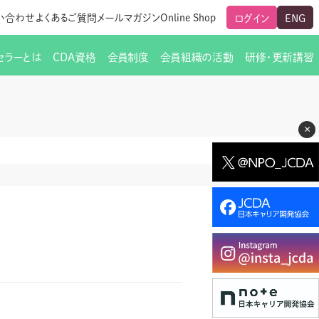
い合わせ
よくあるご質問
メールマガジン
Online Shop
ログイン
ENG
セラーとは
CDA資格
会員制度
会員組織の活動
研修・更新講習
のご挨拶
ート
覧
グローバルな交流
メールマガジン（ＣＤＡ友の会）
支部からのお知らせ
スキルアップ研修
×
交流会一覧
leaf)
活動内容
啓発交流会からのお知らせ
キャリア研修
ちでない方
教材販売
新制度
CDA資格更新ポイント一覧表
「研修申込サイト Leaf」はこちら
人生すごろく金の糸
名刺表記
交流会の座長一覧
各種申請書類
研究会・啓発交流会の活動報告
ングの依頼と実施（幹
必要書類ダウンロード（ピアトレ）
制度
法人会員企業
スーパービジョン
イブラリー