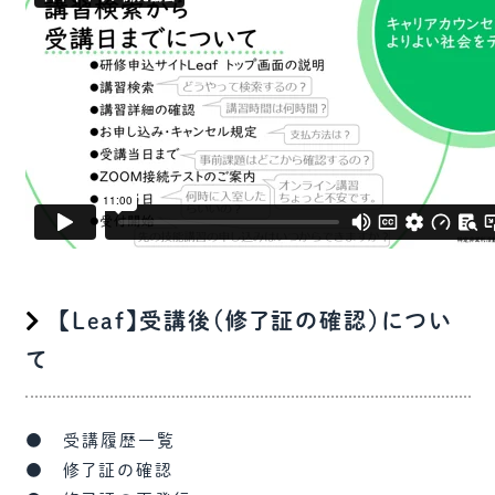
【Leaf】受講後（修了証の確認）につい
て
● 受講履歴一覧
● 修了証の確認