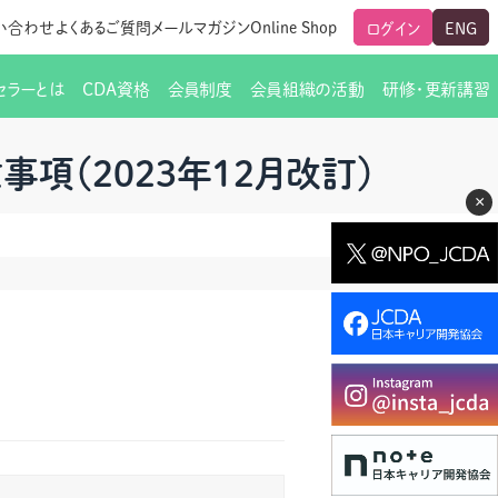
い合わせ
よくあるご質問
メールマガジン
Online Shop
ログイン
ENG
セラーとは
CDA資格
会員制度
会員組織の活動
研修・更新講習
のご挨拶
ート
覧
グローバルな交流
メールマガジン（ＣＤＡ友の会）
支部からのお知らせ
スキルアップ研修
項（2023年12月改訂）
×
交流会一覧
leaf)
活動内容
啓発交流会からのお知らせ
キャリア研修
ちでない方
教材販売
新制度
CDA資格更新ポイント一覧表
「研修申込サイト Leaf」はこちら
人生すごろく金の糸
名刺表記
交流会の座長一覧
各種申請書類
研究会・啓発交流会の活動報告
ングの依頼と実施（幹
必要書類ダウンロード（ピアトレ）
制度
法人会員企業
スーパービジョン
イブラリー