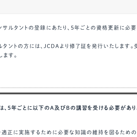
教材販売
キャリア支援サービス
募集・案内メ
ンサルタントの登録にあたり、５年ごとの資格更新に必
ピアファシリテーター紹介
PFアドバイ
タントの方には、JCDAより修了証を発行いたします。
JCDA認定インストラクター紹介
します。
は、5年ごとに以下のA及びBの講習を受ける必要があり
グを適正に実施するために必要な知識の維持を図るため