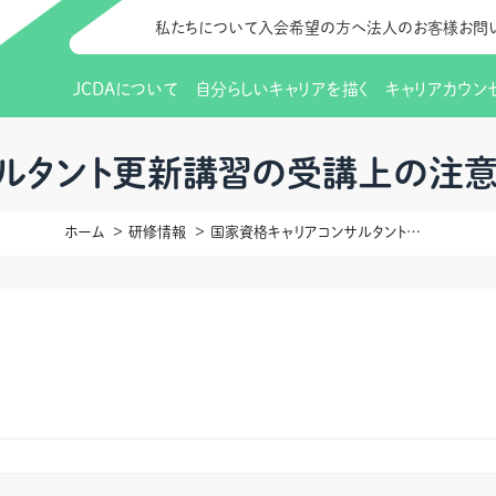
私たちについて
入会希望の方へ
法人のお客様
お問
JCDAについて
自分らしいキャリアを描く
キャリアカウン
JCDAのビジョン
入会のご案内
支部のご紹介
研修情報（お知らせ）
理事長から
会員向けサポ
支部・地区一
更新講習
タント更新講習の受講上の注意事
協会概要
研究会・啓発交流会とは
講習スケジュール
協会の歩み
研究会・啓発
研修申込サイト（
ホーム
研修情報
国家資格キャリアコンサルタント更新講習の受講上の注意事項（2023年12月改訂）
（更新講習・スキルアップ）
のIDをお持
情報公開
社会貢献
会費について
CDA資格更
ご利用規約
お申込方法
イベント
調査・研究
定款・細則等各種規定
支部長・地区長一覧
CDA会員 
研究会・啓発
ピアトレーニング
ピアトレーニ
事様向け）
オープンバッジについて
実践の場
賠償保険金
指導者を目指すための研修
よくある質問
会報誌バックナンバー
オンラインラ