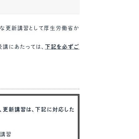
ール配信サービス
CDA STUDENT
要な更新講習として厚生労働省か
ザー紹介
JCDA認定スーパーバイザー紹介
受講にあたっては、
下記を必ずご
、更新講習は、下記に対応した
の講習