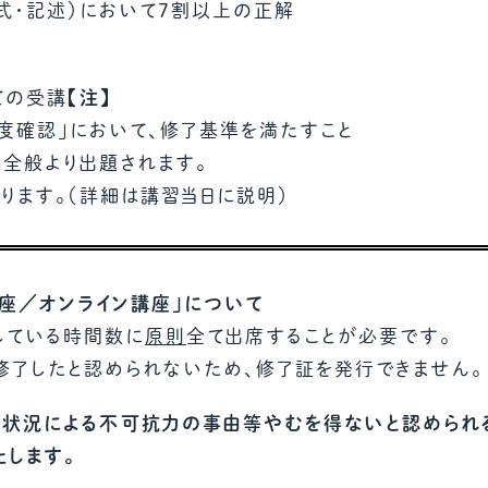
式・記述）において7割以上の正解
ての受講
【注】
度確認」において、修了基準を満たすこと
般より出題されます。
ます。（詳細は講習当日に説明）
講座／オンライン講座」について
している時間数に
原則
全て出席することが必要です。
修了したと認められないため、修了証を発行できません。
状況による不可抗力の事由等やむを得ないと認められ
たします。