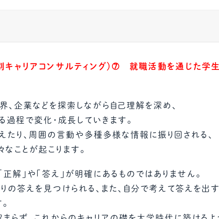
教材販売
キャリア支援サービス
募集・案内メ
ピアファシリテーター紹介
PFアドバイ
別キャリアコンサルティング）➆ 就職活動を通じた学
JCDA認定インストラクター紹介
界、企業などを探索しながら自己理解を深め、
る過程で変化・成長していきます。
えたり、周囲の言動や多種多様な情報に振り回される、
々なことが起こります。
「正解」や「答え」が明確にあるものではありません。
りの答えを見つけられる、また、自分で考えて答えを出
。
まらず、これからのキャリアの礎を大学時代に築けるよ