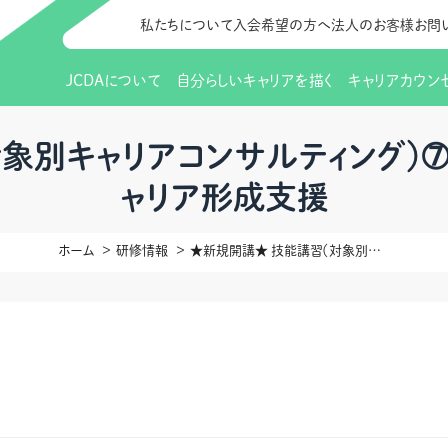
私たちについて
入会希望の方へ
法人のお客様
お問
JCDAについて
自分らしいキャリアを描く
キャリアカウン
JCDAのビジョン
入会のご案内
支部のご紹介
研修情報（お知らせ）
理事長から
会員向けサポ
支部・地区一
更新講習
対象別キャリアコンサルティング）
ャリア形成支援
協会概要
研究会・啓発交流会とは
講習スケジュール
協会の歩み
研究会・啓発
研修申込サイト（
（更新講習・スキルアップ）
のIDをお持
情報公開
社会貢献
ホーム
会費について
研修情報
CDA資格更
★新規開講★ 技能講習（対象別キャリアコンサルティング）➆就職活動を通じた学生のキャリア形成支援
ご利用規約
お申込方法
イベント
調査・研究
定款・細則等各種規定
支部長・地区長一覧
CDA会員 
研究会・啓発
ピアトレーニング
ピアトレーニ
事様向け）
オープンバッジについて
実践の場
賠償保険金
指導者を目指すための研修
よくある質問
会報誌バックナンバー
オンラインラ