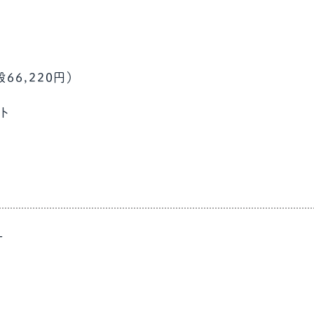
66,220円）
ント
ー