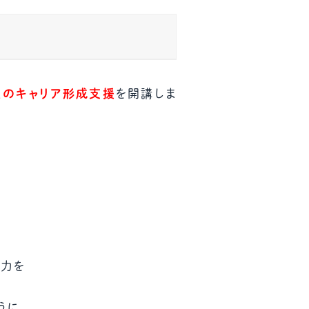
ール配信サービス
CDA STUDENT
ザー紹介
JCDA認定スーパーバイザー紹介
生のキャリア形成支援
を開講しま
す力を
うに