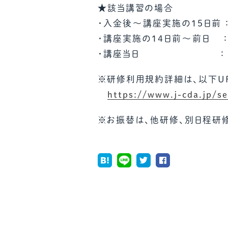
★該当講習の場合
・入金後～講座実施の15日前 ：
・講座実施の14日前～前日 ：
・講座当日 ： 受講料の
※研修利用規約詳細は、以下UR
https://www.j-cda.jp/s
※お振替は、他研修、別日程研