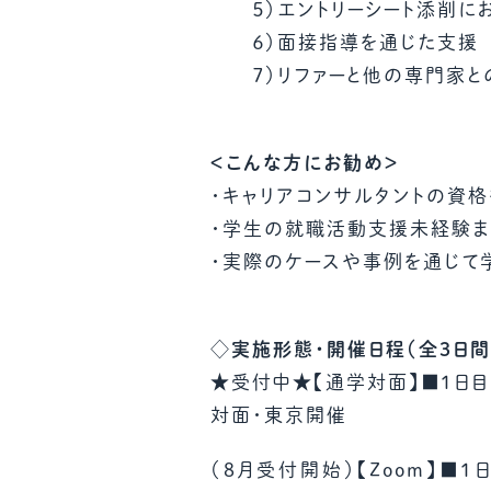
５）エントリーシート添削に
６）面接指導を通じた支援
７）リファーと他の専門家と
＜こんな方にお勧め＞
・キャリアコンサルタントの資
・学生の就職活動支援未経験
・実際のケースや事例を通じて
◇実施形態・開催日程（全3日間
★受付中★【通学対面】■1日目：20
対面・東京開催
（8月受付開始）【Zoom】■1日