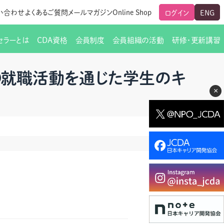
い合わせ
よくあるご質問
メールマガジン
Online Shop
ログイン
ENG
セラーとは
CDA資格
会員制度
会員組織の活動
研修・更新講習
のご挨拶
ート
覧
グローバルな交流
メールマガジン（ＣＤＡ友の会）
支部からのお知らせ
スキルアップ研修
➆就職活動を通じた学生のキ
×
交流会一覧
leaf)
活動内容
啓発交流会からのお知らせ
キャリア研修
ちでない方
教材販売
新制度
CDA資格更新ポイント一覧表
「研修申込サイト Leaf」はこちら
人生すごろく金の糸
名刺表記
交流会の座長一覧
各種申請書類
研究会・啓発交流会の活動報告
ングの依頼と実施（幹
必要書類ダウンロード（ピアトレ）
制度
法人会員企業
スーパービジョン
イブラリー