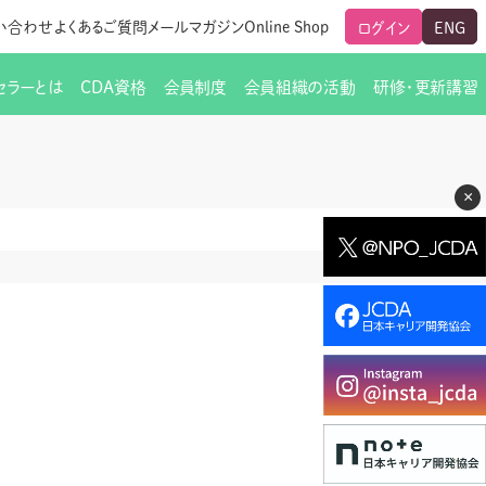
い合わせ
よくあるご質問
メールマガジン
Online Shop
ログイン
ENG
セラーとは
CDA資格
会員制度
会員組織の活動
研修・更新講習
のご挨拶
ート
覧
グローバルな交流
メールマガジン（ＣＤＡ友の会）
支部からのお知らせ
スキルアップ研修
×
交流会一覧
leaf)
活動内容
啓発交流会からのお知らせ
キャリア研修
ちでない方
教材販売
新制度
CDA資格更新ポイント一覧表
「研修申込サイト Leaf」はこちら
人生すごろく金の糸
名刺表記
交流会の座長一覧
各種申請書類
研究会・啓発交流会の活動報告
ングの依頼と実施（幹
必要書類ダウンロード（ピアトレ）
制度
法人会員企業
スーパービジョン
イブラリー