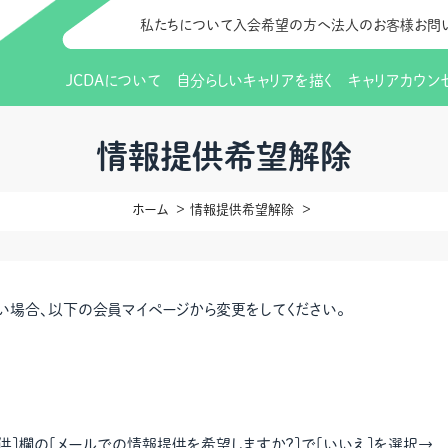
私たちについて
入会希望の方へ
法人のお客様
お問
JCDAについて
自分らしいキャリアを描く
キャリアカウン
JCDAのビジョン
入会のご案内
支部のご紹介
研修情報（お知らせ）
理事長から
会員向けサポ
支部・地区一
更新講習
情報提供希望解除
協会概要
研究会・啓発交流会とは
講習スケジュール
協会の歩み
研究会・啓発
研修申込サイト（
ホーム
情報提供希望解除
（更新講習・スキルアップ）
のIDをお持
情報公開
社会貢献
会費について
CDA資格更
ご利用規約
お申込方法
イベント
調査・研究
定款・細則等各種規定
支部長・地区長一覧
CDA会員 
研究会・啓発
い場合、以下の会員マイページから変更をしてください。
ピアトレーニング
ピアトレーニ
事様向け）
オープンバッジについて
実践の場
賠償保険金
指導者を目指すための研修
よくある質問
会報誌バックナンバー
オンラインラ
供]欄の[メールでの情報提供を希望しますか？]で[いいえ]を選択→