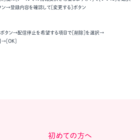
教材販売
キャリア支援サービス
募集・案内メ
タン→登録内容を確認して[変更する]ボタン
]ボタン→配信停止を希望する項目で[削除]を選択→
ピアファシリテーター紹介
PFアドバイ
→[OK]
JCDA認定インストラクター紹介
初めての方へ