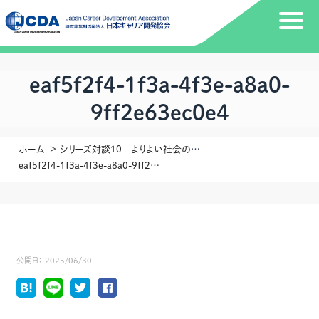
eaf5f2f4-1f3a-4f3e-a8a0-
9ff2e63ec0e4
ホーム
シリーズ対談10 よりよい社会のデザインに向けてゲスト：法政大学 大学院 政策創造研究科 教授 石山 恒貴さん
eaf5f2f4-1f3a-4f3e-a8a0-9ff2e63ec0e4
公開日：
2025/06/30