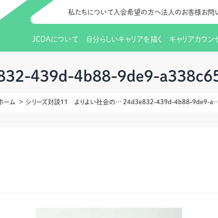
私たちについて
入会希望の方へ
法人のお客様
お問
JCDAについて
自分らしいキャリアを描く
キャリアカウン
JCDAのビジョン
入会のご案内
支部のご紹介
研修情報（お知らせ）
理事長から
会員向けサポ
支部・地区一
更新講習
832-439d-4b88-9de9-a338c6
協会概要
研究会・啓発交流会とは
講習スケジュール
協会の歩み
研究会・啓発
研修申込サイト（
ホーム
シリーズ対談11 よりよい社会のデザインに向けてゲスト：筑波大学 人間系 特任教授 働く人への心理支援開発研究センター長 岡田 昌毅さん
24d3e832-439d-4b88-9de9-a33
（更新講習・スキルアップ）
のIDをお持
情報公開
社会貢献
会費について
CDA資格更
ご利用規約
お申込方法
イベント
調査・研究
定款・細則等各種規定
支部長・地区長一覧
CDA会員 
研究会・啓発
ピアトレーニング
ピアトレーニ
事様向け）
オープンバッジについて
実践の場
賠償保険金
指導者を目指すための研修
よくある質問
会報誌バックナンバー
オンラインラ