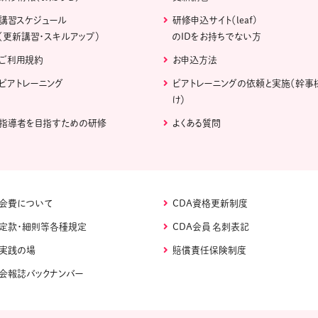
講習スケジュール
研修申込サイト（leaf)
（更新講習・スキルアップ）
のIDをお持ちでない方
ご利用規約
お申込方法
ピアトレーニング
ピアトレーニングの依頼と実施（幹事
け）
指導者を目指すための研修
よくある質問
会費について
CDA資格更新制度
定款・細則等各種規定
CDA会員 名刺表記
実践の場
賠償責任保険制度
会報誌バックナンバー