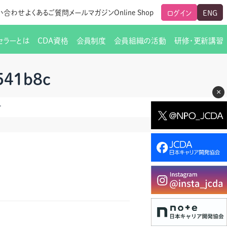
い合わせ
よくあるご質問
メールマガジン
Online Shop
ログイン
ENG
セラーとは
CDA資格
会員制度
会員組織の活動
研修・更新講習
のご挨拶
ート
覧
グローバルな交流
メールマガジン（ＣＤＡ友の会）
支部からのお知らせ
スキルアップ研修
541b8c
×
交流会一覧
leaf)
活動内容
啓発交流会からのお知らせ
キャリア研修
8c6541b8c
ちでない方
教材販売
新制度
CDA資格更新ポイント一覧表
「研修申込サイト Leaf」はこちら
人生すごろく金の糸
名刺表記
交流会の座長一覧
各種申請書類
研究会・啓発交流会の活動報告
ングの依頼と実施（幹
必要書類ダウンロード（ピアトレ）
制度
法人会員企業
スーパービジョン
イブラリー