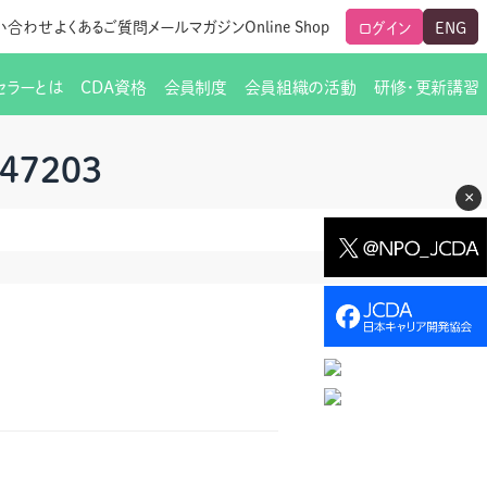
い合わせ
よくあるご質問
メールマガジン
Online Shop
ログイン
ENG
セラーとは
CDA資格
会員制度
会員組織の活動
研修・更新講習
のご挨拶
ート
覧
グローバルな交流
メールマガジン（ＣＤＡ友の会）
支部からのお知らせ
スキルアップ研修
947203
×
交流会一覧
leaf)
活動内容
啓発交流会からのお知らせ
キャリア研修
203
ちでない方
教材販売
新制度
CDA資格更新ポイント一覧表
「研修申込サイト Leaf」はこちら
人生すごろく金の糸
名刺表記
交流会の座長一覧
各種申請書類
研究会・啓発交流会の活動報告
ングの依頼と実施（幹
必要書類ダウンロード（ピアトレ）
制度
法人会員企業
スーパービジョン
イブラリー