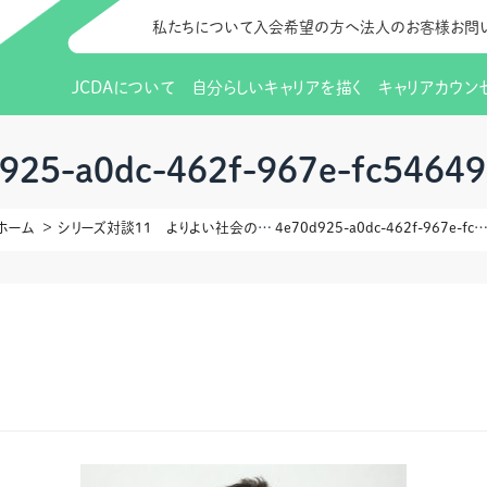
私たちについて
入会希望の方へ
法人のお客様
お問
JCDAについて
自分らしいキャリアを描く
キャリアカウン
JCDAのビジョン
入会のご案内
支部のご紹介
研修情報（お知らせ）
理事長から
会員向けサポ
支部・地区一
更新講習
925-a0dc-462f-967e-fc5464
協会概要
研究会・啓発交流会とは
講習スケジュール
協会の歩み
研究会・啓発
研修申込サイト（
ホーム
シリーズ対談11 よりよい社会のデザインに向けてゲスト：筑波大学 人間系 特任教授 働く人への心理支援開発研究センター長 岡田 昌毅さん
4e70d925-a0dc-462f-967e-fc5464947
（更新講習・スキルアップ）
のIDをお持
情報公開
社会貢献
会費について
CDA資格更
ご利用規約
お申込方法
イベント
調査・研究
定款・細則等各種規定
支部長・地区長一覧
CDA会員 
研究会・啓発
ピアトレーニング
ピアトレーニ
事様向け）
オープンバッジについて
実践の場
賠償保険金
指導者を目指すための研修
よくある質問
会報誌バックナンバー
オンラインラ