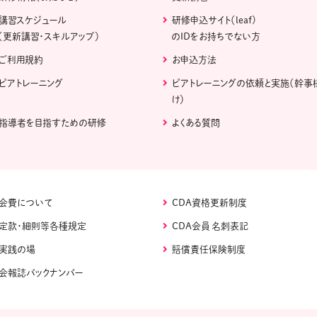
講習スケジュール
研修申込サイト（leaf)
（更新講習・スキルアップ）
のIDをお持ちでない方
ご利用規約
お申込方法
ピアトレーニング
ピアトレーニングの依頼と実施（幹事
け）
指導者を目指すための研修
よくある質問
会費について
CDA資格更新制度
定款・細則等各種規定
CDA会員 名刺表記
実践の場
賠償責任保険制度
会報誌バックナンバー