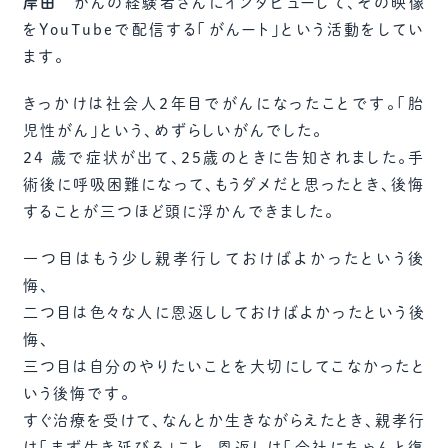
岸田
がんの経験者さんにインタビューして、その映像
をYouTubeで配信する「がんート」という活動をしてい
ます。
きっかけは社会人２年目でがんになったことです。「胎
児性がん」という、めずらしいがんでした。
24 歳で症状が出て、25歳のときに告知されました。手
術後に呼吸困難になって、もうダメだと思ったとき、後悔
することが三つほど頭に浮かんできました。
一つ目はもう少し親孝行しておけばよかったという後
悔、
二つ目は色々な人に恩返ししておけばよかったという後
悔、
三つ目は自分のやりたいことを大切にしてこなかったと
いう後悔です。
すぐ治療を受けて、なんとか生きながらえたとき、親孝行
は「まず生き延びる」こと、恩返しは「会社にちゃんと復