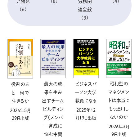
ア開発
(8)
労務関
(4)
(6)
連全般
(3)
昭和型の
最大の成
ビジネスパ
役割のあ
マネジメン
果を生み
ーソン大学
と 何で
トは本当に
出すチーム
教員になる
生きるか
もう通用し
ビルディン
2025年12
2026年5月
ないのか
グ（メンバ
月19日出版
29日出版
ー育成に
2026年3月
悩む中間
9日出版