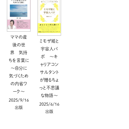
ママの産
ミモザ姫と
後の世
宇宙人バ
界 気持
ボ ～キ
ちを言葉に
ャリアコン
～自分に
サルタント
気づくため
が贈るちょ
の内省ワ
っと不思議
ーク～
な物語～
2025/9/16
2025/6/16
出版
出版