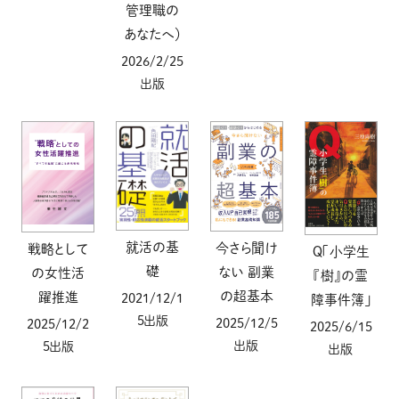
管理職の
あなたへ）
2026/2/25
出版
就活の基
今さら聞け
戦略として
Ｑ「小学生
礎
ない 副業
の女性活
『樹』の霊
の超基本
躍推進
2021/12/1
障事件簿」
5出版
2025/12/5
2025/12/2
2025/6/15
出版
5出版
出版