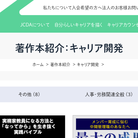
私たちについて
入会希望の方へ
法人のお客様
お問
JCDAについて
自分らしいキャリアを描く
キャリアカウン
JCDAのビジョン
入会のご案内
支部のご紹介
研修情報（お知らせ）
理事長から
会員向けサポ
支部・地区一
更新講習
著作本紹介：キャリア開発
協会概要
研究会・啓発交流会とは
講習スケジュール
協会の歩み
研究会・啓発
研修申込サイト（
ホーム
著作本紹介
キャリア開発
（更新講習・スキルアップ）
のIDをお持
情報公開
社会貢献
会費について
CDA資格更
ご利用規約
お申込方法
イベント
調査・研究
定款・細則等各種規定
支部長・地区長一覧
CDA会員 
研究会・啓発
その他
(8)
人事・労務関連全般
(3)
ピアトレーニング
ピアトレーニ
事様向け）
オープンバッジについて
実践の場
賠償保険金
指導者を目指すための研修
よくある質問
会報誌バックナンバー
オンラインラ