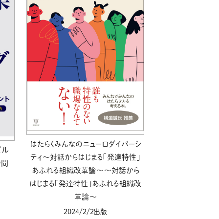
ール配信サービス
CDA STUDENT
ザー紹介
JCDA認定スーパーバイザー紹介
はたらくみんなのニューロダイバーシ
ビル
ティ～対話からはじまる「発達特性」
中間
あふれる組織改革論～～対話から
はじまる「発達特性」あふれる組織改
革論～
2024/2/2出版