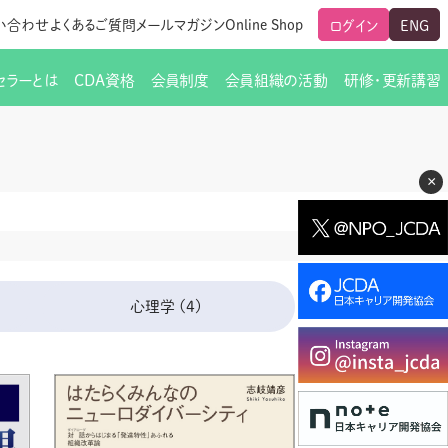
い合わせ
よくあるご質問
メールマガジン
Online Shop
ログイン
ENG
セラーとは
CDA資格
会員制度
会員組織の活動
研修・更新講習
のご挨拶
ート
覧
グローバルな交流
メールマガジン（ＣＤＡ友の会）
支部からのお知らせ
スキルアップ研修
×
交流会一覧
leaf)
活動内容
啓発交流会からのお知らせ
キャリア研修
ちでない方
教材販売
新制度
CDA資格更新ポイント一覧表
「研修申込サイト Leaf」はこちら
人生すごろく金の糸
名刺表記
交流会の座長一覧
各種申請書類
研究会・啓発交流会の活動報告
心理学
(4)
ングの依頼と実施（幹
必要書類ダウンロード（ピアトレ）
制度
法人会員企業
スーパービジョン
イブラリー