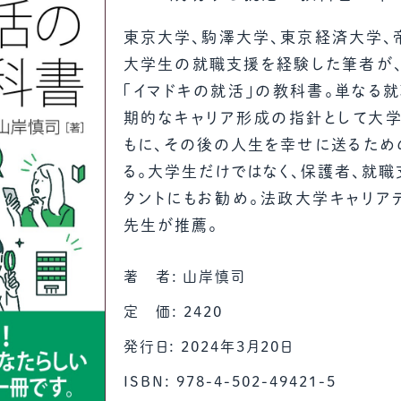
教材販売
キャリア支援サービス
募集・案内メ
東京大学、駒澤大学、東京経済大学、
大学生の就職支援を経験した筆者が
「イマドキの就活」の教科書。単なる
ピアファシリテーター紹介
PFアドバイ
期的なキャリア形成の指針として大
JCDA認定インストラクター紹介
もに、その後の人生を幸せに送るため
る。大学生だけではなく、保護者、就
タントにもお勧め。法政大学キャリア
先生が推薦。
著 者: 山岸慎司
定 価: 2420
発行日: 2024年3月20日
ISBN: 978-4-502-49421-5