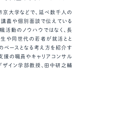
ール配信サービス
CDA STUDENT
帝京大学などで、延べ数千人の
、講義や個別面談で伝えている
就職活動のノウハウではなく、長
ザー紹介
JCDA認定スーパーバイザー紹介
学生や同世代の若者が就活とと
のベースとなる考え方を紹介す
職支援の職員やキャリアコンサル
デザイン学部教授、田中研之輔