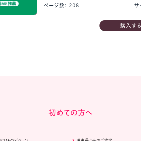
ページ数: 208
サ
購入す
初めての方へ
JCDAのビジョン
理事長からのご挨拶