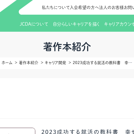
私たちについて
入会希望の方へ
法人のお客様
お問
JCDAについて
自分らしいキャリアを描く
キャリアカウン
JCDAのビジョン
入会のご案内
支部のご紹介
研修情報（お知らせ）
理事長から
会員向けサポ
支部・地区一
更新講習
著作本紹介
協会概要
研究会・啓発交流会とは
講習スケジュール
協会の歩み
研究会・啓発
研修申込サイト（
ホーム
著作本紹介
キャリア開発
2023成功する就活の教科書 幸せな人生キャリアのために
（更新講習・スキルアップ）
のIDをお持
情報公開
社会貢献
会費について
CDA資格更
ご利用規約
お申込方法
イベント
調査・研究
定款・細則等各種規定
支部長・地区長一覧
CDA会員 
研究会・啓発
ピアトレーニング
ピアトレーニ
事様向け）
オープンバッジについて
実践の場
賠償保険金
指導者を目指すための研修
よくある質問
会報誌バックナンバー
オンラインラ
2023成功する就活の教科書 幸