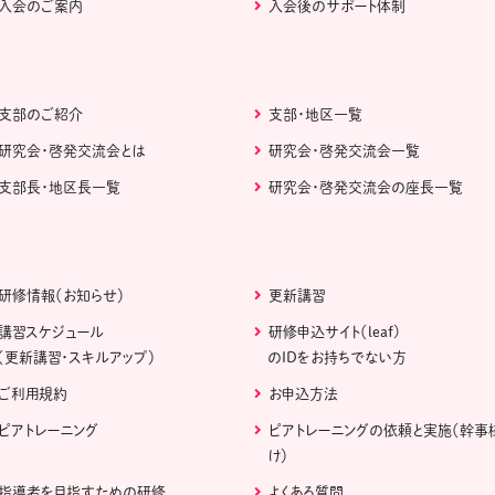
入会のご案内
入会後のサポート体制
支部のご紹介
支部・地区一覧
研究会・啓発交流会とは
研究会・啓発交流会一覧
支部長・地区長一覧
研究会・啓発交流会の座長一覧
研修情報（お知らせ）
更新講習
講習スケジュール
研修申込サイト（leaf)
（更新講習・スキルアップ）
のIDをお持ちでない方
ご利用規約
お申込方法
ピアトレーニング
ピアトレーニングの依頼と実施（幹事
け）
指導者を目指すための研修
よくある質問