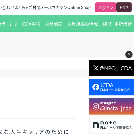
い合わせ
よくあるご質問
メールマガジン
Online Shop
ログイン
ENG
セラーとは
CDA資格
会員制度
会員組織の活動
研修・更新講習
のご挨拶
ート
覧
グローバルな交流
メールマガジン（ＣＤＡ友の会）
支部からのお知らせ
スキルアップ研修
×
交流会一覧
leaf)
活動内容
啓発交流会からのお知らせ
キャリア研修
ちでない方
教材販売
新制度
CDA資格更新ポイント一覧表
「研修申込サイト Leaf」はこちら
人生すごろく金の糸
名刺表記
交流会の座長一覧
各種申請書類
研究会・啓発交流会の活動報告
ングの依頼と実施（幹
必要書類ダウンロード（ピアトレ）
制度
法人会員企業
スーパービジョン
イブラリー
せな人生キャリアのために