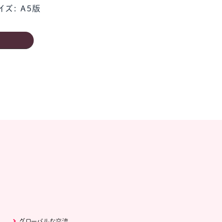
イズ: A5版
る
グローバルな交流