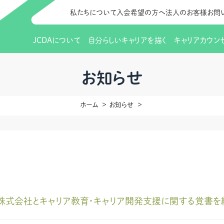
私たちについて
入会希望の方へ
法人のお客様
お問
JCDAについて
自分らしいキャリアを描く
キャリアカウン
JCDAのビジョン
入会のご案内
支部のご紹介
研修情報（お知らせ）
理事長から
会員向けサポ
支部・地区一
更新講習
お知らせ
協会概要
研究会・啓発交流会とは
講習スケジュール
協会の歩み
研究会・啓発
研修申込サイト（
ホーム
お知らせ
（更新講習・スキルアップ）
のIDをお持
情報公開
社会貢献
会費について
CDA資格更
ご利用規約
お申込方法
イベント
調査・研究
定款・細則等各種規定
支部長・地区長一覧
CDA会員 
研究会・啓発
ピアトレーニング
ピアトレーニ
事様向け）
オープンバッジについて
実践の場
賠償保険金
指導者を目指すための研修
よくある質問
S株式会社とキャリア教育・キャリア開発支援に関する覚書を
会報誌バックナンバー
オンラインラ