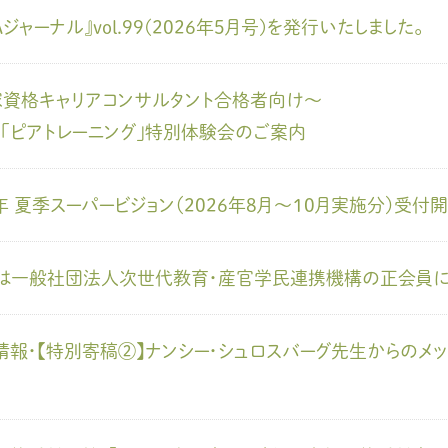
教材販売
キャリア支援サービス
募集・案内メ
Aジャーナル』vol.99(2026年5月号)を発行いたしました。
資格キャリアコンサルタント合格者向け～
ピアファシリテーター紹介
PFアドバイ
】「ピアトレーニング」特別体験会のご案内
JCDA認定インストラクター紹介
6年 夏季スーパービジョン（2026年8月～10月実施分）受付
Aは一般社団法人次世代教育・産官学民連携機構の正会員に
情報・【特別寄稿②】ナンシー・シュロスバーグ先生からのメッセー