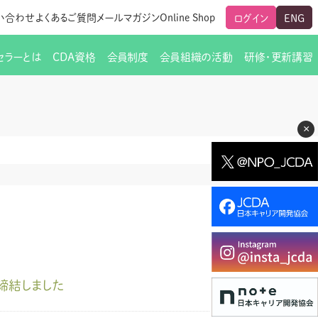
い合わせ
よくあるご質問
メールマガジン
Online Shop
ログイン
ENG
セラーとは
CDA資格
会員制度
会員組織の活動
研修・更新講習
のご挨拶
ート
覧
グローバルな交流
メールマガジン（ＣＤＡ友の会）
支部からのお知らせ
スキルアップ研修
×
交流会一覧
leaf)
活動内容
啓発交流会からのお知らせ
キャリア研修
ちでない方
教材販売
新制度
CDA資格更新ポイント一覧表
「研修申込サイト Leaf」はこちら
人生すごろく金の糸
名刺表記
交流会の座長一覧
各種申請書類
研究会・啓発交流会の活動報告
ングの依頼と実施（幹
必要書類ダウンロード（ピアトレ）
制度
法人会員企業
スーパービジョン
締結しました
イブラリー