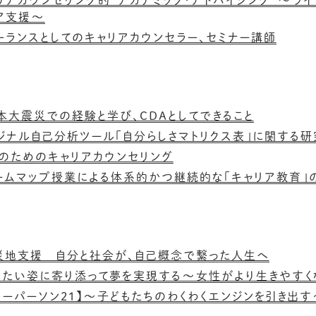
リアカウンセリング的”アカデミック・アドバイジング”～ラ
ア支援～
ーランスとしてのキャリアカウンセラー、セミナー講師
本大震災での経験と学び、CDAとしてできること
ジナル自己分析ツール「自分らしさマトリクス表」に関する研
のためのキャリアカウンセリング
ームマップ授業による体系的かつ継続的な「キャリア教育」
災地支援＿自分と社会が、自己概念で繋った人生へ
りたい姿に寄り添って夢を実現する～女性がより生きやすく
 キーパーソン21】～子どもたちのわくわくエンジンを引き出す