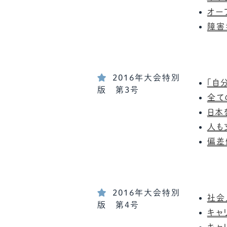
オー
障害
2016年大会特別
「自
版 第3号
全て
日本
人も
偏差
2016年大会特別
社会
版 第4号
キャ