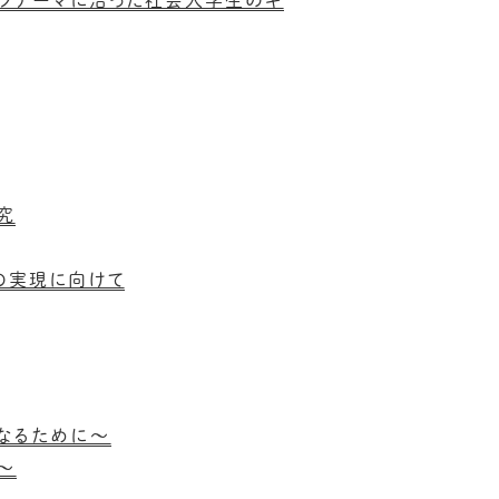
イフテーマに沿った社会人学生のキ
究
の実現に向けて
なるために～
～