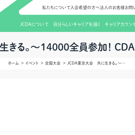
私たちについて
入会希望の方へ
法人のお客様
お問
JCDAについて
自分らしいキャリアを描く
キャリアカウン
JCDAのビジョン
入会のご案内
支部のご紹介
研修情報（お知らせ）
理事長から
会員向けサポ
支部・地区一
更新講習
きる。～14000全員参加！ CD
協会概要
研究会・啓発交流会とは
講習スケジュール
協会の歩み
研究会・啓発
研修申込サイト（
ホーム
イベント
全国大会
JCDA東京大会 共に生きる。～14000全員参加！ CDAのチ・カ・ラ、その先へ。
（更新講習・スキルアップ）
のIDをお持
情報公開
社会貢献
会費について
CDA資格更
ご利用規約
お申込方法
イベント
調査・研究
定款・細則等各種規定
支部長・地区長一覧
CDA会員 
研究会・啓発
ピアトレーニング
ピアトレーニ
事様向け）
オープンバッジについて
実践の場
賠償保険金
指導者を目指すための研修
よくある質問
会報誌バックナンバー
オンラインラ