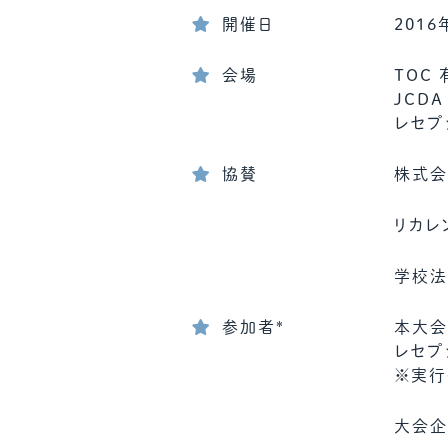
開催日
2016
会場
TOC
JCDA
レセプシ
協賛
株式会
リカレ
学校法
参加者*
本大会
レセプ
※実行
大会企