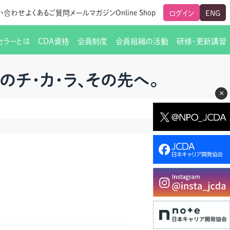
い合わせ
よくあるご質問
メールマガジン
Online Shop
ログイン
ENG
セラーとは
CDA資格
会員制度
会員組織の活動
研修・更新講習
のご挨拶
ート
覧
グローバルな交流
メールマガジン（ＣＤＡ友の会）
支部からのお知らせ
スキルアップ研修
Aのチ・カ・ラ、その先へ。
×
交流会一覧
leaf)
活動内容
啓発交流会からのお知らせ
キャリア研修
ちでない方
教材販売
新制度
CDA資格更新ポイント一覧表
「研修申込サイト Leaf」はこちら
人生すごろく金の糸
名刺表記
交流会の座長一覧
各種申請書類
研究会・啓発交流会の活動報告
ングの依頼と実施（幹
必要書類ダウンロード（ピアトレ）
制度
法人会員企業
スーパービジョン
イブラリー