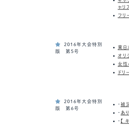
キャ
ャリ
フリ
2016年大会特別
東日
版 第5号
オリ
女性
ドリ
2016年大会特別
・
被
版 第6号
・
あ
・
【