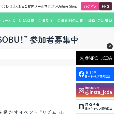
い合わせ
よくあるご質問
メールマガジン
Online Shop
ログイン
ENG
セラーとは
CDA資格
会員制度
会員組織の活動
研修・更新講習
のご挨拶
ート
覧
グローバルな交流
メールマガジン（ＣＤＡ友の会）
支部からのお知らせ
スキルアップ研修
SOBU！” 参加者募集中
×
交流会一覧
leaf)
活動内容
啓発交流会からのお知らせ
キャリア研修
ちでない方
教材販売
新制度
CDA資格更新ポイント一覧表
「研修申込サイト Leaf」はこちら
人生すごろく金の糸
名刺表記
交流会の座長一覧
各種申請書類
研究会・啓発交流会の活動報告
ングの依頼と実施（幹
必要書類ダウンロード（ピアトレ）
制度
法人会員企業
スーパービジョン
イブラリー
動かすイベント “リズム de