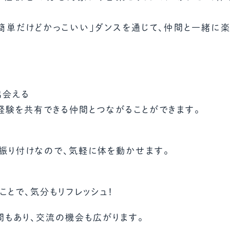
教材販売
キャリア支援サービス
募集・案内メ
簡単だけどかっこいい」ダンスを通じて、仲間と一緒に楽
ピアファシリテーター紹介
PFアドバイ
JCDA認定インストラクター紹介
出会える
験を共有できる仲間とつながることができます。
振り付けなので、気軽に体を動かせます。
とで、気分もリフレッシュ！
間もあり、交流の機会も広がります。