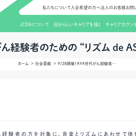
私たちについて
入会希望の方へ
法人のお客様
お問
JCDAについて
自分らしいキャリアを描く
キャリアカウン
JCDAのビジョン
入会のご案内
支部のご紹介
研修情報（お知らせ）
理事長から
会員向けサポ
支部・地区一
更新講習
がん経験者のための “リズム de A
協会概要
研究会・啓発交流会とは
講習スケジュール
協会の歩み
研究会・啓発
研修申込サイト（
ホーム
社会貢献
9/28開催！AYA世代がん経験者のための “リズム de ASOBU！” 参加者募集中
（更新講習・スキルアップ）
のIDをお持
情報公開
社会貢献
会費について
CDA資格更
ご利用規約
お申込方法
イベント
調査・研究
定款・細則等各種規定
支部長・地区長一覧
CDA会員 
研究会・啓発
ピアトレーニング
ピアトレーニ
事様向け）
オープンバッジについて
実践の場
賠償保険金
指導者を目指すための研修
よくある質問
会報誌バックナンバー
オンラインラ
ん経験者の方を対象に、音楽とリズムにあわせて体を