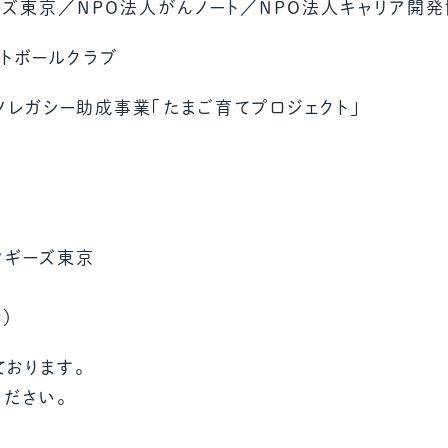
ズ東京／NPO法人がんノート／NPO法人キャリア開発協
トボールクラブ
ツレガシー助成事業「たまご育てプロジェクト」
マギーズ東京
時）
ております。
ださい。