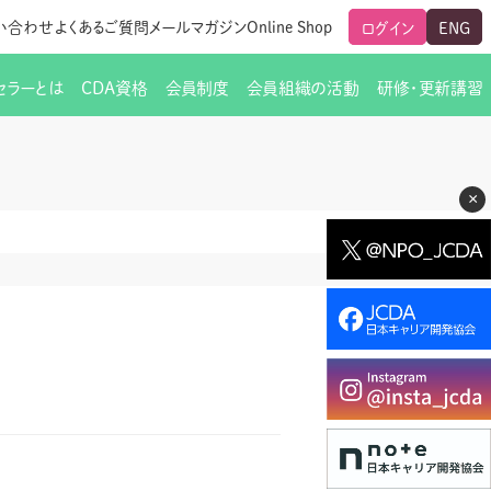
い合わせ
よくあるご質問
メールマガジン
Online Shop
ログイン
ENG
セラーとは
CDA資格
会員制度
会員組織の活動
研修・更新講習
のご挨拶
ート
覧
グローバルな交流
メールマガジン（ＣＤＡ友の会）
支部からのお知らせ
スキルアップ研修
×
交流会一覧
leaf)
活動内容
啓発交流会からのお知らせ
キャリア研修
ちでない方
教材販売
新制度
CDA資格更新ポイント一覧表
「研修申込サイト Leaf」はこちら
人生すごろく金の糸
名刺表記
交流会の座長一覧
各種申請書類
研究会・啓発交流会の活動報告
ングの依頼と実施（幹
必要書類ダウンロード（ピアトレ）
制度
法人会員企業
スーパービジョン
イブラリー