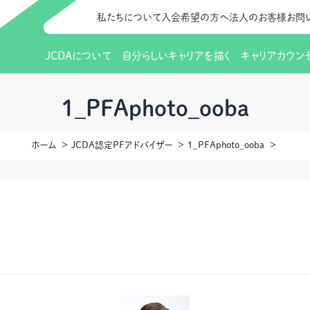
私たちについて
入会希望の方へ
法人のお客様
お問
JCDAについて
自分らしいキャリアを描く
キャリアカウン
JCDAのビジョン
入会のご案内
支部のご紹介
研修情報（お知らせ）
理事長から
会員向けサポ
支部・地区一
更新講習
1_PFAphoto_ooba
協会概要
研究会・啓発交流会とは
講習スケジュール
協会の歩み
研究会・啓発
研修申込サイト（
ホーム
JCDA認定PFアドバイザー
1_PFAphoto_ooba
（更新講習・スキルアップ）
のIDをお持
情報公開
社会貢献
会費について
CDA資格更
ご利用規約
お申込方法
イベント
調査・研究
定款・細則等各種規定
支部長・地区長一覧
CDA会員 
研究会・啓発
ピアトレーニング
ピアトレーニ
事様向け）
オープンバッジについて
実践の場
賠償保険金
指導者を目指すための研修
よくある質問
会報誌バックナンバー
オンラインラ