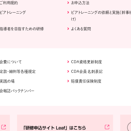
ご利用規約
お申込方法
ピアトレーニング
ピアトレーニングの依頼と実施（幹事
け）
指導者を目指すための研修
よくある質問
会費について
CDA資格更新制度
定款・細則等各種規定
CDA会員 名刺表記
実践の場
賠償責任保険制度
会報誌バックナンバー